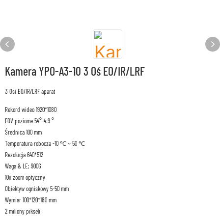
Kamera YPO-A3-10 3 Oś EO/IR/LRF
3 Osi EO/IR/LRF aparat
Rekord wideo 1920*1080
FOV poziome 54°-4.9 °
Średnica 100 mm
Temperatura robocza -10 ℃ ~ 50 ℃
Rezolucja 640*512
Waga & LE; 900G
10x zoom optyczny
Obiektyw ogniskowy 5-50 mm
Wymiar 100*120*180 mm
2 miliony pikseli