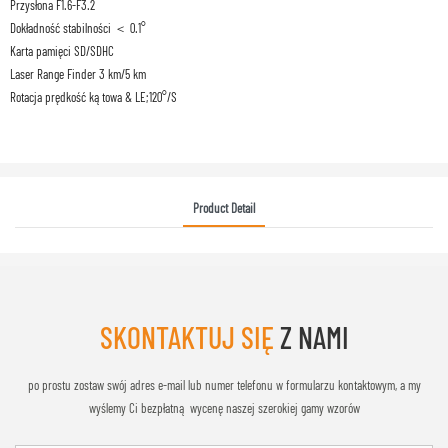
Przysłona F1.6-F3.2
Dokładność stabilności ＜ 0.1°
Karta pamięci SD/SDHC
Laser Range Finder 3 km/5 km
Rotacja prędkość kątowa & LE;120°/S
Product Detail
SKONTAKTUJ SIĘ
Z NAMI
po prostu zostaw swój adres e-mail lub numer telefonu w formularzu kontaktowym, a my
wyślemy Ci bezpłatną wycenę naszej szerokiej gamy wzorów