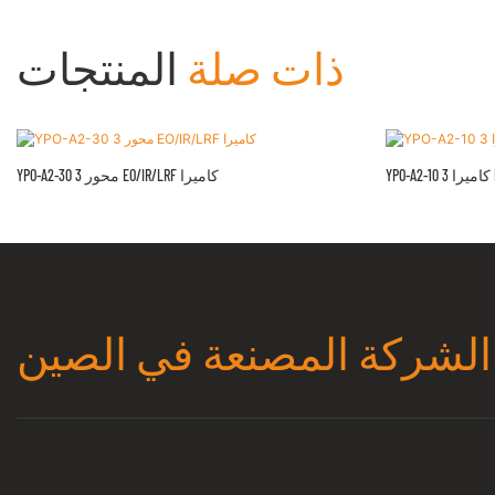
ذات صلة
المنتجات
EO/
YPO-A2-30 3 محور EO/IR/LRF كاميرا
الشركة المصنعة في الصين