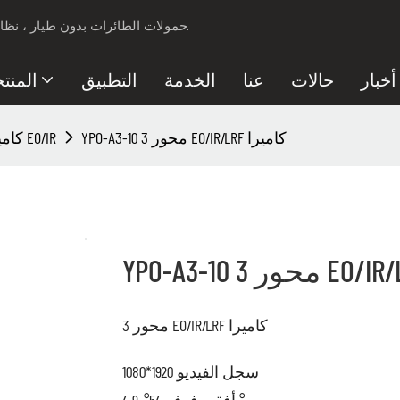
مزود حلول الأمان لـ Professional UAV ، حمولات الطائرات بدون طيار ، نظام مكافحة الطائرات بدون طيار.
أخبار
حالات
عنا
الخدمة
التطبيق
المنت
YPO-A3-10 3 محور EO/IR/LRF كاميرا
كاميرا EO/IR
3 محور EO/IR/LRF كاميرا
سجل الفيديو 1920*1080
أفقي فوف 54°-4.9 °