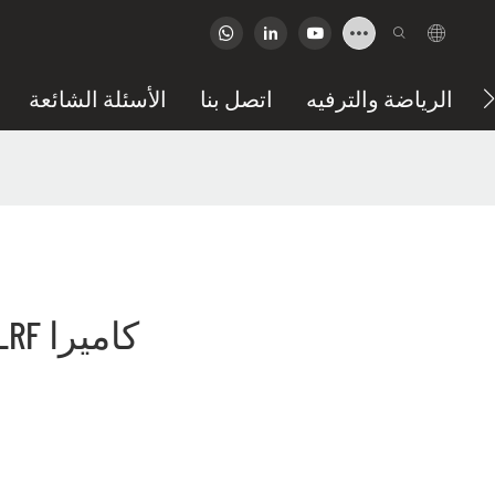
الرياضة والترفيه
اتصل بنا
الأسئلة الشائعة
YPO-A3-10 3 محور EO/IR/LRF كاميرا