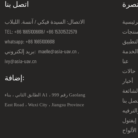
تصرة
اتصل بنا
رئيسية
الاتصال: السيدة فيكي / آنسة. اللبلاب
منتجات
TEL: +86 16651006618/ +86 15301532579
لتطبيق
whatsapp: +86 16651006618
لخدمة
,
maelle@asia-uav.cn
بريد إلكتروني:
عنا
ivy@asia-uav.cn
حالات
إضافة:
أخبار
لشائعة
الطابق الثاني ، بناء A1 ، رقم 999 Gaolang
صل بنا
East Road ، Wuxi City ، Jiangsu Province
لترفيه
إيفتول
الألواح