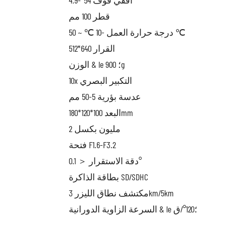
قطر 100 مم
درجة حرارة العمل -10 ℃ ~ 50 ℃
القرار 640*512
الوزن & le ؛ 900g
10x التكبير البصري
عدسة بؤرية 5-50 مم
البعد 100*120*180mm
2 مليون بكسل
فتحة F1.6-F3.2
دقة الاستقرار ＜ 0.1°
بطاقة الذاكرة SD/SDHC
مكتشف نطاق الليزر 3km/5km
السرعة الزاوية الدورانية & le ؛120°/ق