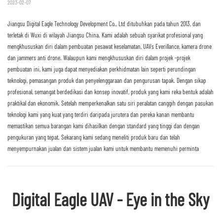
2023-02-07
Jiangsu Digital Eagle Technology Development Co., Ltd ditubuhkan pada tahun 2013, dan
terletak di Wuxi di wilayah Jiangsu China. Kami adalah sebuah syarikat profesional yang
mengkhususkan diri dalam pembuatan pesawat keselamatan, UAVs Everillance, kamera drone
dan jammers anti drone. Walaupun kami mengkhususkan diri dalam projek -projek
pembuatan ini, kami juga dapat menyediakan perkhidmatan lain seperti perundingan
teknologi, pemasangan produk dan penyelenggaraan dan pengurusan tapak. Dengan sikap
profesional, semangat berdedikasi dan konsep inovatif, produk yang kami reka bentuk adalah
praktikal dan ekonomik. Setelah memperkenalkan satu siri peralatan canggih dengan pasukan
teknologi kami yang kuat yang terdiri daripada jurutera dan pereka kanan membantu
memastikan semua barangan kami dihasilkan dengan standard yang tinggi dan dengan
pengukuran yang tepat. Sekarang kami sedang meneliti produk baru dan telah
menyempurnakan jualan dan sistem jualan kami untuk membantu memenuhi perminta
Digital Eagle UAV - Eye in the Sky