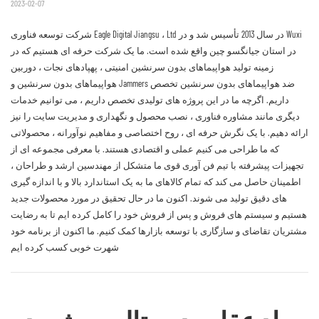
2023-02-07
شرکت توسعه فناوری Eagle Digital Jiangsu ، Ltd در سال 2013 تأسیس شد و در Wuxi
در استان جیانگسو چین واقع شده است. ما یک شرکت حرفه ای هستیم که در
زمینه تولید هواپیماهای بدون سرنشین امنیتی ، پهپادهای نجات ، دوربین
هواپیماهای بدون سرنشین و Jammers ضد هواپیماهای بدون سرنشین تخصص
داریم. اگرچه ما در این پروژه های تولیدی تخصص داریم ، می توانیم خدمات
دیگری مانند مشاوره فناوری ، نصب محصول و نگهداری و مدیریت سایت را نیز
ارائه دهیم. با یک نگرش حرفه ای ، روح اختصاصی و مفاهیم نوآورانه ، محصولاتی
که ما طراحی می کنیم عملی و اقتصادی هستند. با معرفی مجموعه ای از
تجهیزات پیشرفته با تیم فن آوری قوی ما متشکل از مهندسین ارشد و طراحان ،
اطمینان حاصل می کند که تمام کالاهای ما به یک استاندارد بالا و با اندازه گیری
های دقیق تولید می شوند. اکنون ما در حال تحقیق در مورد محصولات جدید
هستیم و سیستم های فروش و پس از فروش خود را کامل کرده ایم تا به رضایت
مشتریان تقاضای و سازگاری با توسعه بازارها کمک کنیم. ما اکنون از برنامه خود
شهرت خوبی کسب کرده ایم