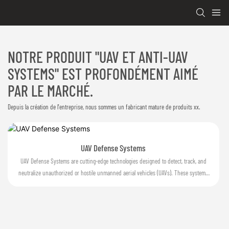
NOTRE PRODUIT "UAV ET ANTI-UAV
SYSTEMS" EST PROFONDÉMENT AIMÉ
PAR LE MARCHÉ.
Depuis la création de l'entreprise, nous sommes un fabricant mature de produits xx.
UAV Defense Systems
UAV Defense Systems are cutting-edge technologies designed to detect, track, and
neutralize unauthorized or hostile unmanned aerial vehicles (UAVs). These systems
provide crucial protection against potential security threats posed by drones,
ensuring the safety and security of sensitive sites and airspace.