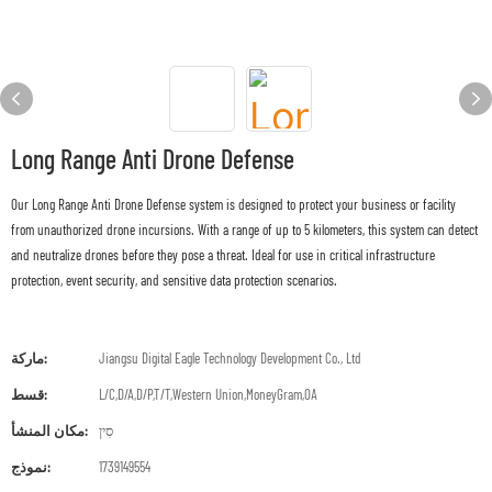
Long Range Anti Drone Defense
Our Long Range Anti Drone Defense system is designed to protect your business or facility
from unauthorized drone incursions. With a range of up to 5 kilometers, this system can detect
and neutralize drones before they pose a threat. Ideal for use in critical infrastructure
protection, event security, and sensitive data protection scenarios.
Jiangsu Digital Eagle Technology Development Co., Ltd
ماركة:
L/C,D/A,D/P,T/T,Western Union,MoneyGram,OA
قسط:
סִין
مكان المنشأ:
1739149554
نموذج: