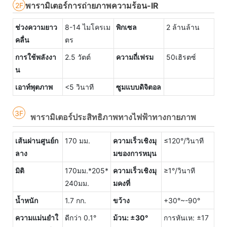
พารามิเตอร์การถ่ายภาพความร้อน-IR
2F
ช่วงความยาว
8-14 ไมโครเม
พิกเซล
2 ล้านล้าน
คลื่น
ตร
การใช้พลังงา
2.5 วัตต์
ความถี่เฟรม
50เฮิรตซ์
น
เอาท์พุตภาพ
<5 วินาที
ซูมแบบดิจิตอล
3F
พารามิเตอร์ประสิทธิภาพทางไฟฟ้าทางกายภาพ
เส้นผ่านศูนย์ก
170 มม.
ความเร็วเชิงมุ
≤120°/วินาที
ลาง
มของการหมุน
มิติ
170มม.*205*
ความเร็วเชิงมุ
≥1°/วินาที
240มม.
มคงที่
น้ำหนัก
1.7 กก.
ขว้าง
+30°~-90°
ความแม่นยำใ
ดีกว่า 0.1°
ม้วน: ±30°
การหันเห: ±17