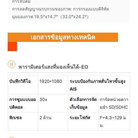
การลับคม
การลดสัญญาณรบกวนของภาพ: การกรองแบบดิจิทัล
มุมมองภาพ 19.5°x14.7°（32.0°x24.2°）
เอกสารข้อมูลทางเทคนิค
1F
พารามิเตอร์แสงที่มองเห็นได้-EO
บันทึกวิดีโอ
1920*1080
ระบบป้องกันภาพสั่นไหวขั้นสูง
AIS
การซูมแบบออ
30x
ตัวเลือกการจัด
การ์ดหน่วยควา
ปติคอล
เก็บข้อมูล
มจำ SD/SDHC
พิกเซล
2 ล้าน
ระยะโฟกัส
F=4.3~129 ม
ม.