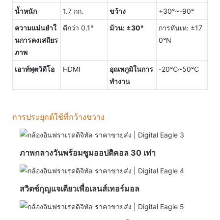
น้ำหนัก
1.7 กก.
ขว้าง
+30°~-90°
ความแม่นยำใ
ดีกว่า 0.1°
ม้วน: ±30°
การหันเห: ±17
นการคงเสถียร
0°N
ภาพ
เอาท์พุตวิดีโอ
HDMI
อุณหภูมิในการ
-20℃~50℃
ทำงาน
การประยุกต์ใช้ที่กว้างขวาง
ภาพกลางวันพร้อมซูมออปติคอล 30 เท่า
สวิตช์กุญแจเดียวเพื่อเลนส์เทอร์มอล