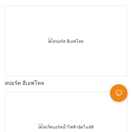
สปอร์ต อีเอฟโทล