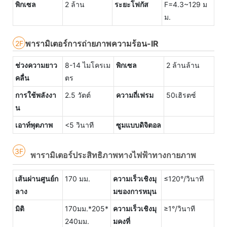
พิกเซล
2 ล้าน
ระยะโฟกัส
F=4.3~129 ม
ม.
พารามิเตอร์การถ่ายภาพความร้อน-IR
2F
ช่วงความยาว
8-14 ไมโครเม
พิกเซล
2 ล้านล้าน
คลื่น
ตร
การใช้พลังงา
2.5 วัตต์
ความถี่เฟรม
50เฮิรตซ์
น
เอาท์พุตภาพ
<5 วินาที
ซูมแบบดิจิตอล
3F
พารามิเตอร์ประสิทธิภาพทางไฟฟ้าทางกายภาพ
เส้นผ่านศูนย์ก
170 มม.
ความเร็วเชิงมุ
≤120°/วินาที
ลาง
มของการหมุน
มิติ
170มม.*205*
ความเร็วเชิงมุ
≥1°/วินาที
240มม.
มคงที่