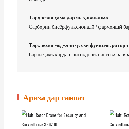
Тарҳрезии ҳама дар як ҳавопаймо
Сарбории бисёрфунксионалӣ / фармоишӣ бар
Тарҳрезии модулии ҷузъи функсия, ротор
Барои ҷамъ кардан, нигоҳдорӣ, навсо
Ариза дар саноат