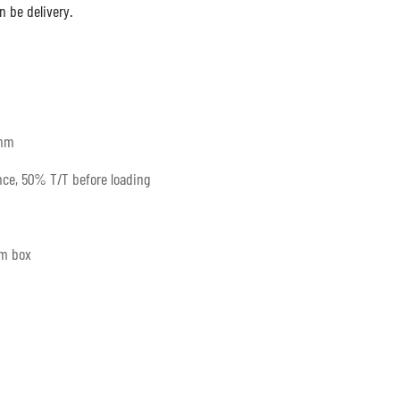
 be delivery.
mm
ce, 50% T/T before loading
um box