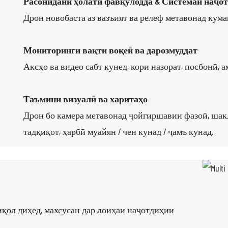
Расонидани ҳолати фавқулодда & Системаи наҷо
Дрон новобаста аз вазъият ва релеф метавонад кума
Мониторинги вақти воқеӣ ва дарозмуддат
Аксҳо ва видео сабт кунед, кори назорат, посбонӣ, 
Таъмини визуалӣ ва харитаҳо
Дрон бо камера метавонад ҷойгиршавии фазоӣ, шакл
тадқиқот, ҳарбӣ муайян / чен кунад / ҷамъ кунад.
иқол диҳед, махсусан дар лоиҳаи наҷотдиҳии