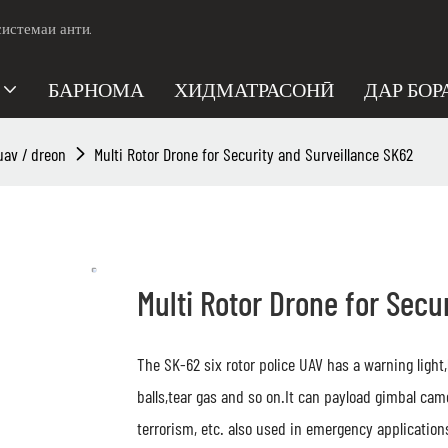
системаи анти.
БАРНОМА
ХИДМАТРАСОНӢ
ДАР БОР
uav / dreon
Multi Rotor Drone for Security and Surveillance SK62
Multi Rotor Drone for Secu
The SK-62 six rotor police UAV has a warning ligh
balls,tear gas and so on.It can payload gimbal camer
terrorism, etc. also used in emergency applications