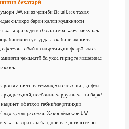
нишини бехатарӣ
ри UAV, ки аз ҷониби Digital Eagle таҳия
андаи силоҳро барои ҳалли мушкилоти
 ба таври оддӣ ва боэътимод қабул мекунад.
орабиниҳои густурда, аз қабили амният,
 офатҳои табиӣ ва наҷотдиҳии фаврӣ, ки аз
 амнияти ҷамъиятӣ ба ӯҳда гирифта мешаванд,
шаванд.
над барои амнияти васеъмиқёси фаъолият, ҳифзи
и сарҳад/соҳилӣ, посбонии ҳаррӯзаи хатти барқ/
и нақлиёт, офатҳои табиӣ/наҷотдиҳии
ифаҳо кӯмак расонад. Ҳавопаймоҳои UAV
ведка, назорат, аксбардорӣ ва ҷангиро иҷро