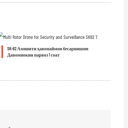
SK-62 Амнияти ҳавопаймои бесарнишин
Давомнокии парвоз 1 соат