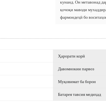
кунанд. Он метавонад да
қочоқи маводи мухаддир,
фармондеҳӣ бо воситаҳо
Ҳарорати корӣ
Давомнокии парвоз
Муқовимат ба борон
Батарея тавсия медиҳад