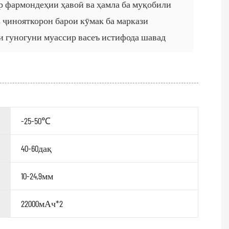
р фармондеҳии ҳавоӣ ва ҳамла ба муқобили
 ҷинояткорон барои кӯмак ба маркази
и гуногуни муассир васеъ истифода шавад
-25-50℃
40-60дақ
10-24,9мм
22000мАч*2