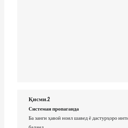
Қисми.2
Системаи пропаганда
Ба занги ҳавоӣ ноил шавед ё дастурҳоро инт
баланд.