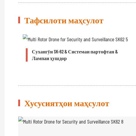
Тафсилоти маҳсулот
Сухангӯи SK-62 & Системаи партофтан &
Лампаи ҳушдор
Хусусиятҳои маҳсулот