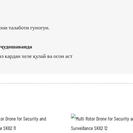
ои талаботи гуногун.
и ҷудошаванда
зӣ ва иваз кардан хеле қулай ва осон аст