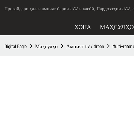
Провайдери ҳалли амният барои UAV-и касбӣ, Пардохтҳои UAV, 
ХОНА
МАҲСУЛҲО
Digital Eagle
Маҳсулҳо
Амният uv / dreon
Multi-rotor 