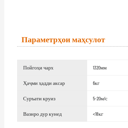
Параметрҳои маҳсулот
Пойгоҳи чарх
1320мм
Ҳаҷми ҳадди аксар
6кг
Суръати круиз
5-20м/с
Вазнро дур кунед
<18кг