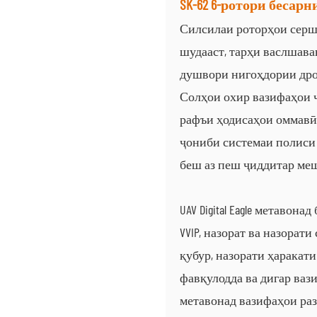
SK-62 6-ротори бесар
Силсилаи роторҳои сершумо
шудааст, тарҳи васлшав
душвори нигоҳдории дрон
Солҳои охир вазифаҳои ч
рафъи ҳодисаҳои оммавӣ,
ҷониби системаи полиси
беш аз пеш ҷиддитар ме
UAV Digital Eagle метаво
VVIP, назорат ва назорат
қубур, назорати ҳаракат
фавқулодда ва дигар ваз
метавонад вазифаҳои раз