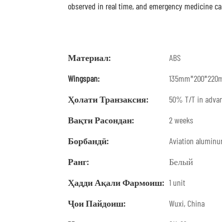
observed in real time, and emergency medicine can
Материал:
ABS
Wingspan:
135mm*200*220
Ҳолати Транзаксия:
50% T/T in advan
Вақти Расондан:
2 weeks
Борбандӣ:
Aviation alumin
Ранг:
Белый
Ҳадди Ақали Фармоиш:
1 unit
Ҷои Пайдоиш:
Wuxi, China