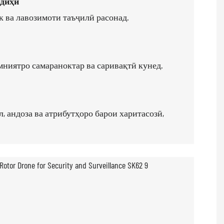
тдиҳӣ
к ва лавозимоти таъҷилӣ расонад.
амниятро самараноктар ва саривақтӣ кунед.
, андоза ва атрибутҳоро барои харитасозӣ,