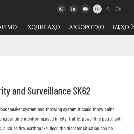
АИ МО:
ҲОДИСАҲО
АХБОРОТҲО
FAQҲО
rity and Surveillance SK62
t,loudspeaker system and throwing system.it could throw paint
a,real-time monitoring,used in city, traffic, power line patrol, anti-
, such as,fire, earthquake, flood,the disaster situation can be