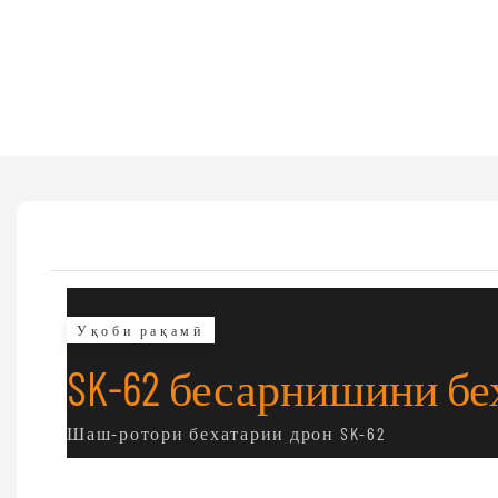
Уқоби рақамӣ
SK-62 бесарнишини бе
Шаш-ротори бехатарии дрон SK-62