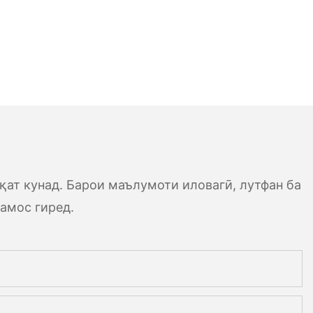
ат кунад. Барои маълумоти иловагӣ, лутфан ба
амос гиред.