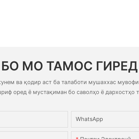
БО МО ТАМОС ГИРЕД
унем ва қодир аст ба талаботи мушаххас мувофиқ
шриф оред ё мустақиман бо саволҳо ё дархостҳо т
WhatsApp