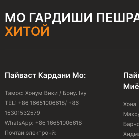
МО ГАРДИШИ ПЕШР
ХИТОЙ
Пайваст Кардани Мо:
Пай
Миё
Тамос: Хонум Вики / Бону. Ivy
TEL: +86 16651006618/ +86
Хона
15301532579
Маҳс
WhatsApp: +86 16651006618
Барн
Почтаи электронӣ:
Хидм