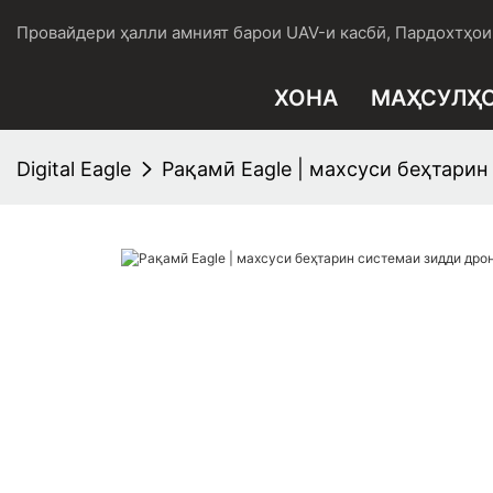
Провайдери ҳалли амният барои UAV-и касбӣ, Пардохтҳои 
ХОНА
МАҲСУЛҲ
Digital Eagle
Рақамӣ Eagle | махсуси беҳтарин