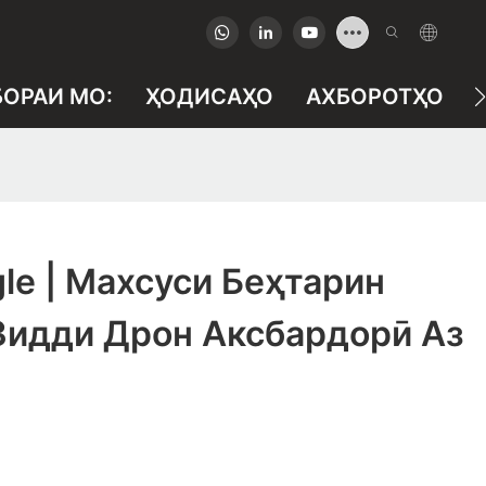
БОРАИ МО:
ҲОДИСАҲО
АХБОРОТҲО
le | Махсуси Беҳтарин
Зидди Дрон Аксбардорӣ Аз