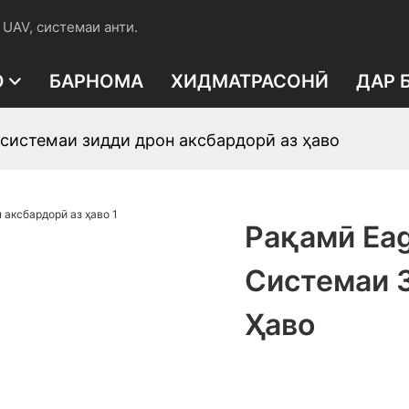
UAV, системаи анти.
О
БАРНОМА
ХИДМАТРАСОНӢ
ДАР 
 системаи зидди дрон аксбардорӣ аз ҳаво
Рақамӣ Eag
Системаи 
Ҳаво