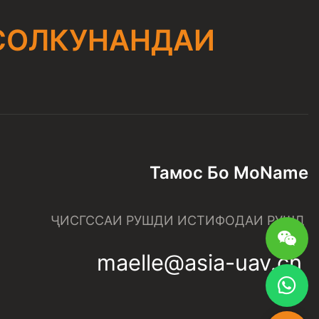
СОЛКУНАНДАИ
Тамос Бо МоName
ҶИСГССАИ РУШДИ ИСТИФОДАИ РУШД
maelle@asia-uav.cn