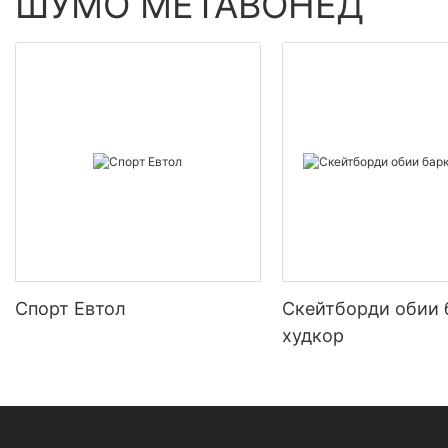
ШУМО МЕТАВОНЕД
Спорт Евтол
Скейтборди обии 
худкор