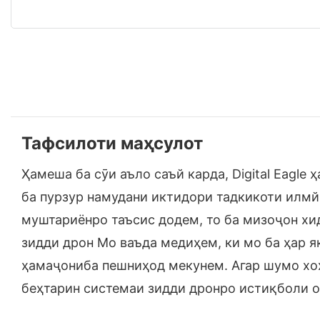
Тафсилоти маҳсулот
Ҳамеша ба сӯи аъло саъй карда, Digital Eagl
ба пурзур намудани иктидори тадкикоти илм
муштариёнро таъсис додем, то ба мизоҷон хи
зидди дрон Мо ваъда медиҳем, ки мо ба ҳар 
ҳамаҷониба пешниҳод мекунем. Агар шумо хоҳе
беҳтарин системаи зидди дронро истиқболи о