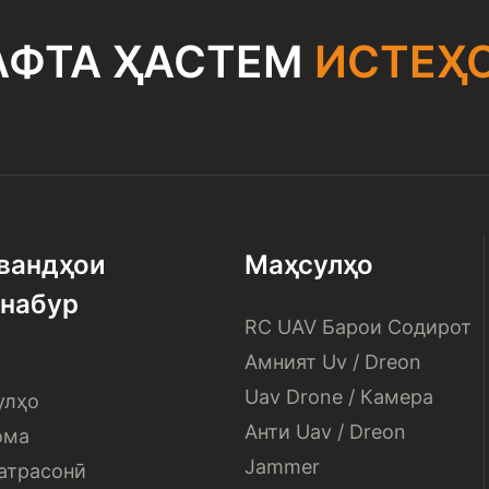
АФТА ҲАСТЕМ
ИСТЕҲ
вандҳои
Маҳсулҳо
набур
RC UAV Барои Содирот
Амният Uv / Dreon
Uav Drone / Камера
улҳо
Анти Uav / Dreon
ома
Jammer
атрасонӣ