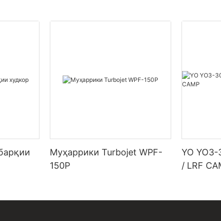
барқии
Муҳаррики Turbojet WPF-
YO YO3-3
150P
/ LRF C