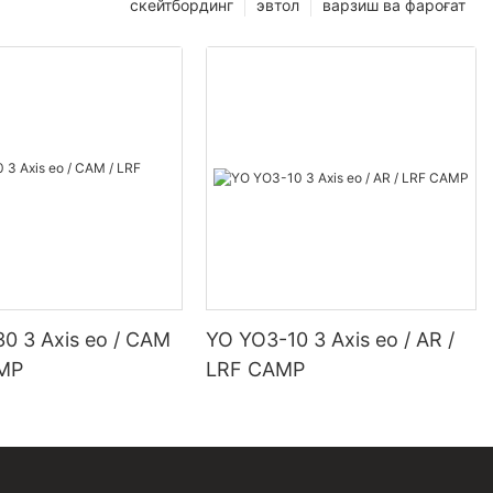
скейтбординг
эвтол
варзиш ва фароғат
0 3 Axis eo / CAM
YO YO3-10 3 Axis eo / AR /
AMP
LRF CAMP