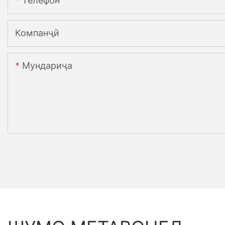
Телефон
Компанҷӣ
Мундариҷа