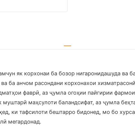
e ҳамчун як корхонаи ба бозор нигаронидашуда ва
й ва ба анчом расондани корхонахои хизматрасон
дматҳои фаврӣ, аз ҷумла огоҳии пайгирии фармои
як муштарӣ маҳсулоти баландсифат, аз ҷумла беҳт
д, ки тафсилоти бештарро бидонед, мо бо хурсан
лӣ мегардонад.