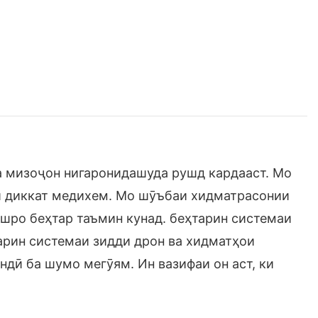
 ба мизоҷон нигаронидашуда рушд кардааст. Мо
й диккат медихем. Мо шӯъбаи хидматрасонии
шро беҳтар таъмин кунад. беҳтарин системаи
арин системаи зидди дрон ва хидматҳои
дӣ ба шумо мегӯям. Ин вазифаи он аст, ки