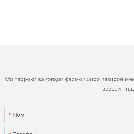
Мо тарроҳӣ ва ғояҳои фармоиширо пазироӣ мек
вебсайт та
Ном