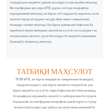
стандартҳои нақлиёти ҳавоии муосирро аз нав муайян мекунад.
Ин платформаи муосири eVTOL дорои сохтори пешрафтаи
аэродинамикӣ мебошад, ки барои тоб овардан ба шароити сахти
экологӣ тарҳрезӣ шудааст ва дар айни замон самаранокии
баландро таъмин мекунад. Он барои ҳамгироии бефосила ба
ҷараёнҳои кории мавҷудаи саноатӣ ва хусусӣ сохта шудааст ва
алтернативаи экологӣ, зуд ва бехатарро ба нақлиёти анъанавии
баландкӯҳ пешниҳод мекунад.
ТАТБИҚИ МАҲСУЛОТ
ZR-028 eVTOL, ки барои чандирӣ ва самаранокии баландкӯҳ
тарҳрезӣ шудааст, ҳам барои амалиёти тиҷоратӣ ва ҳам
барои нақлиёти хусусӣ ба таври бефосила мутобиқ мешавад.
Аз вазифаҳои мураккаби саноатӣ то ҷойгиркунии босуръати
боркашонӣ, ин платформаи пешрафтаи ҳавоӣ иҷрои устувор
ва интеллектуалиро дар ҷойҳое, ки логистикаи анъанавӣ ба