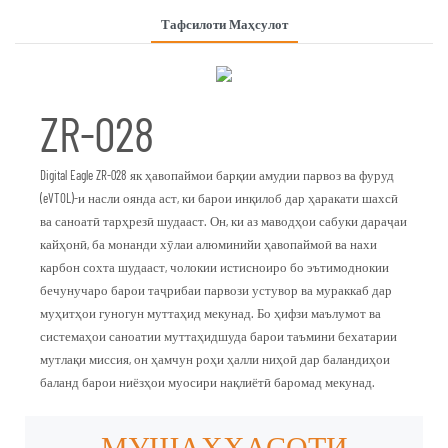
Тафсилоти Маҳсулот
ZR-028
Digital Eagle ZR-028 як ҳавопаймои барқии амудии парвоз ва фуруд
(eVTOL)-и насли оянда аст, ки барои инқилоб дар ҳаракати шахсӣ
ва саноатӣ тарҳрезӣ шудааст. Он, ки аз маводҳои сабуки дараҷаи
кайҳонӣ, ба монанди хӯлаи алюминийи ҳавопаймоӣ ва нахи
карбон сохта шудааст, чолокии истисноиро бо эътимоднокии
бечунучаро барои таҷрибаи парвози устувор ва мураккаб дар
муҳитҳои гуногун муттаҳид мекунад. Бо ҳифзи маълумот ва
системаҳои саноатии муттаҳидшуда барои таъмини бехатарии
мутлақи миссия, он ҳамчун роҳи ҳалли ниҳоӣ дар баландиҳои
баланд барои ниёзҳои муосири нақлиётӣ баромад мекунад.
МУШАХХАСОТИ