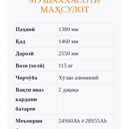
МАҲСУЛОТ
Паҳноӣ
1380 мм
Қад
1460 мм
Дарозӣ
2550 мм
Вазн (холӣ)
115 кг
Чорчӯба
Хӯлаи алюминий
Вақти иваз
2 дақиқа
кардани
батарея
Меъмории
24S60Ah ё 28S55Ah