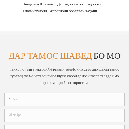
Зиёда аз 400 патент. - Дастаҳои касбӣ - Таҷрибаи
амалии тӯлонӣ - Фарогирии бозорҳои ҷаҳонӣ.
ДАР ТАМОС ШАВЕД
БО МО
танҳо почтаи электронӣ ё рақами телефони худро дар шакли тамос
гузоред, то мо метавонем ба шумо барои доираи васеи тарҳҳои мо
нархномаи ройгон фиристем.
Ном
WhatsApp