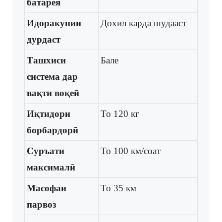
батарея
Идоракунии
Дохил карда шудааст
дурдаст
Ташхиси
Бале
система дар
вақти воқеӣ
Иқтидори
То 120 кг
борбардорӣ
Суръати
То 100 км/соат
максималӣ
Масофаи
То 35 км
парвоз