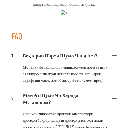
ҳадди аксар мерасад, таъмин мекунад.
FAQ
1
Беҳтарин Нархи Шумо Чанд Аст?
Мо тарҳи фармоиширо пешниҳод менамоем ва нарх
аз миқдор ё қисмҳои ихтиёрӣ вобаста аст. Барои
гирифтани маълумоти бештар бо мо тамос гиред!
Ман Аз Шумо Чӣ Харида
2
Метавонам?
Дронҳои кишоварзӣ, дронҳои бисёрроторӣ,
дронҳои болдор, камераи дронҳо, дастгоҳи зидди
дронҳо ва силсилаи E-VTOL ZR-028 барои баландкӯҳҳо.