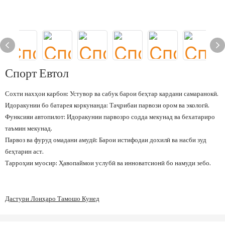
Спорт Евтол
Сохти нахҳои карбон: Устувор ва сабук барои беҳтар кардани самаранокӣ.
Идоракунии бо батарея коркунанда: Таҷрибаи парвози ором ва экологӣ.
Функсияи автопилот: Идоракунии парвозро содда мекунад ва бехатариро
таъмин мекунад.
Парвоз ва фуруд омадани амудӣ: Барои истифодаи дохилӣ ва насби зуд
беҳтарин аст.
Тарроҳии муосир: Ҳавопаймои услубӣ ва инноватсионӣ бо намуди зебо.
Дастури Лоиҳаро Тамошо Кунед