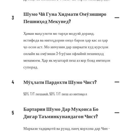
Шумо Чӣ Гуна Хидмати Омӯзиширо
3
Пешниҳод Мекунед?
Ҳамаи маҳсулоти мо тарҳи модулӣ доранд,
истифода ва нигоҳдории онҳо барои ҳар кас аз ҳар
ҷо осон аст. Мо инчунин дар ширкати худ курсҳои
онлайн ва омӯзиши 3-5-рӯзаи офлайнӣ пешниҳод
менамоем. Ҳар як муштарӣ пеш аз кор бояд имтиҳон
супорад.
4
Мӯҳлати Пардохти Шумо Чист?
50% T/T пешакӣ, 50% T/T пеш аз интиқол
Бартарии Шумо Дар Муқоиса Бо
5
Дигар Таъминкунандагон Чист?
Маркази тадқиқотӣ ва рушд, панҷ корхона дар Чин -