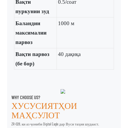
Вақти
0.5/соат
пуркунии зуд
Баландии
1000 м
максималии
парвоз
Вақти парвоз
40 дақиқа
(бе бор)
WHY CHOOSE US?
ХУСУСИЯТҲОИ
МАҲСУЛОТ
ZR-028, ки аз ҷониби Digital Eagle дар Вуси таҳия шудааст,