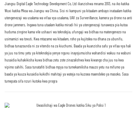
Jiangsu Digital Eagle Technology Development Co, Ltd ilianzishwa mnamo 2013, na iko katika
Wuxi katika Mkoa wa Jiangsu wa China. Sisi ni kampuni ya kitaalam ambayo inataalam katika
utengenezaji wa usalama wa vifaa vya usalama, UAV za Surverillance, kamera ya drone na anti
drone jammers. Ingawa tuna utaalam katika miradi hii ya utengenezaji tunaweza pia kutoa
huduma zingine kama vile ushauri wa teknolojia, ufungaji wa bidhaa na matengenezo na
usimamizi wa tovuti. Kwa mtazamo wa kitaalam, roho ya kujitolea na dhana za ubunifu,
bidhaa tunazounda ni za vitendo na za kiuchumi. Baada ya kuanzisha safu ya vifaa vya hali
ya juu na timu yetu ya kiteknolojia yenye nguvu inayojumuisha wahandisi wakuu na wabuni
husaidia kuhakikisha kuwa bidhaa zetu zote zinazalishwa kwa kiwango cha juu na kwa
vipimo sahihi. Sasa tunatafiti bidhaa mpya na tumekamilisha mauzo yetu na mifumo ya
baada ya kuuza kusaidia kukidhi mahitaji ya wateja na kuzoea maendeleo ya masoko. Sasa
tumepata sifa nzuri kutoka kwa progra