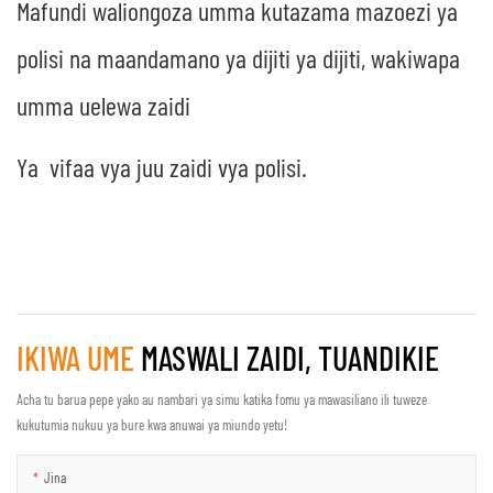
Mafundi waliongoza umma kutazama mazoezi ya
polisi na maandamano ya dijiti ya dijiti, wakiwapa
umma uelewa zaidi
Ya
vifaa vya juu zaidi vya polisi.
IKIWA UME
MASWALI ZAIDI, TUANDIKIE
Acha tu barua pepe yako au nambari ya simu katika fomu ya mawasiliano ili tuweze
kukutumia nukuu ya bure kwa anuwai ya miundo yetu!
Jina