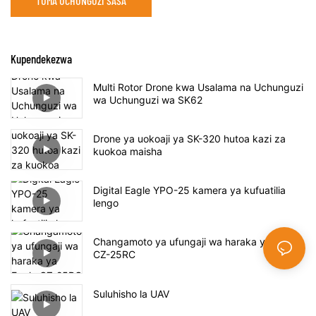
TUMA UCHUNGUZI SASA
Kupendekezwa
Multi Rotor Drone kwa Usalama na Uchunguzi
wa Uchunguzi wa SK62
Drone ya uokoaji ya SK-320 hutoa kazi za
kuokoa maisha
Digital Eagle YPO-25 kamera ya kufuatilia
lengo
Changamoto ya ufungaji wa haraka ya Eagle
CZ-25RC
Suluhisho la UAV