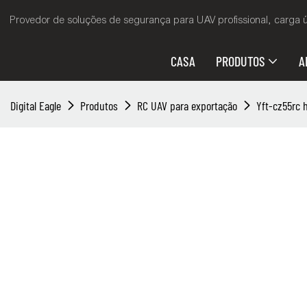
Provedor de soluções de segurança para UAV profissional, carga út
CASA
PRODUTOS
A
Digital Eagle
Produtos
RC UAV para exportação
Yft-cz55rc h