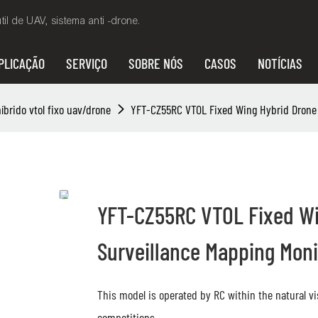
il de UAV, sistema anti -drone.
PLICAÇÃO
SERVIÇO
SOBRE NÓS
CASOS
NOTÍCIAS
íbrido vtol fixo uav/drone
YFT-CZ55RC VTOL Fixed Wing Hybrid Drone f
YFT-CZ55RC VTOL Fixed Win
Surveillance Mapping Moni
This model is operated by RC within the natural vis
competitions.