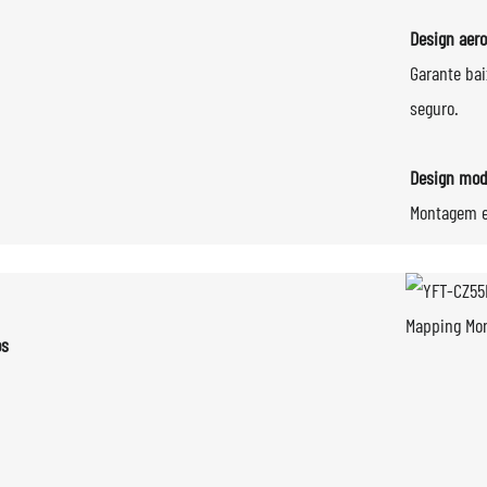
Design aero
Garante bai
seguro.
Design mod
Montagem e
empenho altamente avançados