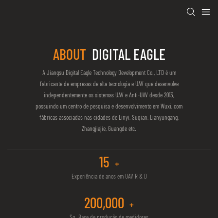
ABOUT
DIGITAL EAGLE
A Jiangsu Digital Eagle Technology Development Co., LTD é um
fabricante de empresas de alta tecnologia e UAV que desenvolve
independentemente os sistemas UAV e Anti-UAV desde 2013,
possuindo um centro de pesquisa e desenvolvimento em Wuxi, com
fábricas associadas nas cidades de Linyi, Suqian, Lianyungang,
Zhangjiajie, Guangde etc.
15
+
Experiência de anos em UAV R & D
200,000
+
Sq. Base de produção de medidores