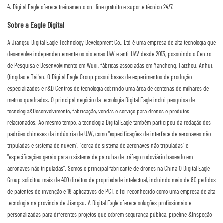
4. Digital Eagle oferece treinamento on -line gratuito e suporte técnico 24/7.
Sobre a Eagle Digital
A Jiangsu Digital Eagle Technology Development Co., Ltd é uma empresa de alta tecnologia que
desenvolve independentemente os sistemas UAV e anti-UAV desde 2013, possuindo o Centro
de Pesquisa e Desenvolvimento em Wuxi, fábricas associadas em Yancheng, Taizhou, Anhui,
Qingdao e Tai'an. O Digital Eagle Group possui bases de experimentos de produção
especializados e r&D Centros de tecnologia cobrindo uma área de centenas de milhares de
metros quadrados. O principal negócio da tecnologia Digital Eagle inclui pesquisa de
tecnologia&Desenvolvimento, fabricação, vendas e serviço para drones e produtos
relacionados. Ao mesmo tempo, a tecnologia Digital Eagle também participou da redação dos
padrões chineses da indústria de UAV, como "especificações de interface de aeronaves não
tripuladas e sistema de nuvem", "cerca de sistema de aeronaves não tripuladas" e
"especificações gerais para o sistema de patrulha de tráfego rodoviário baseado em
aeronaves não tripuladas". Somos o principal fabricante de drones na China O Digital Eagle
Group solicitou mais de 400 direitos de propriedade intelectual, incluindo mais de 80 pedidos
de patentes de invenção e 18 aplicativos de PCT, e foi reconhecido como uma empresa de alta
tecnologia na província de Jiangsu. A Digital Eagle oferece soluções profissionais e
personalizadas para diferentes projetos que cobrem segurança pública, pipeline &Inspeção