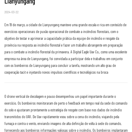
Lianyungang
2024-03-22
Em 19 de março, a cidade de Lianyungang manteve uma grande escala e rica em conteúdo de
exercícios operacionais de puxão operacional de combate a incêndios florestais, com o
objetivo de testar e aprimorar a capacidade prática da equipe de incêndio e resgate da
província na resposta ao incêndio florestal e fazer um trabalho abrangente em preparação
para o combate a incêndio florestal da primavera. A Digital Eagle Uav Co., como uma excelente
empresa na área de Lianyungang, foi convidada a participar dela e trabalhou em conjunto
com os bombeiros de Lianyungang para concluir a tarefa, mostrando um alto grau de
cooperação tacit e injetando novos impulsos científicos e tecnológicos na broca
O drone vertical de decolagem e pouso desempenhou um papel importante durante o
exercício. Os bombeiros monitoraram de perto o feedback em tempo real da sede do comando
do solo e ajustaram prontamente a estratégia de resgate com base nos dados de incêndio
transmitidos do UAV. De Uav rapidamente voou sobre a cena do incêndio, viajando pela
fumaça e contra o vento, enviando imagens de alta definição de volta à sede do comando,
fornecendo aos bombeiros informações valiosas sobre o incêndio. Os bombeiros implantaram