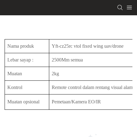
Nama produk
Yft-cz25rc vtol fixed wing uav/drone
Lebar sayap
:
2500Mm semua
Muatan
2kg
Kontrol
Remote control dalam rentang visual alami
Muatan opsional
Pemetaan/Kamera EO/IR