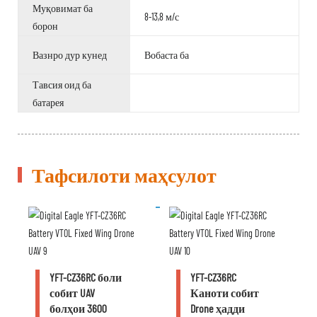
Муқовимат ба
8-13,8 м/с
борон
Вазнро дур кунед
Вобаста ба
Тавсия оид ба
батарея
Тафсилоти маҳсулот
YFT-CZ36RC боли
YFT-CZ36RC
собит UAV
Каноти собит
болҳои 3600
Drone ҳадди