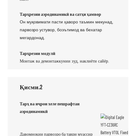
Тарҳрезии аэродинамикӣ ва сатҳи ҳамвор
Он муқовимати пасти ҳаворо таъмин мекунад,
парвозро устувор, боэътимод ва бехатар
мегардонад.
Тарҳрезии модулӣ
Монтаж ва демонтажкунии зуд, наклиёти сайёр.
Қисми.2
Тарҳ ва иҷрои хеле пешрафтаи
аэродинамикӣ
Давомнокии парвозро ба таври муассир