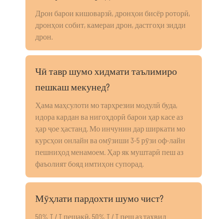
Дрон барои кишоварзӣ, дронҳои бисёр роторӣ,
дронҳои собит, камераи дрон, дастгоҳи зидди
дрон.
Чӣ тавр шумо хидмати таълимиро
пешкаш мекунед?
Ҳама маҳсулоти мо тарҳрезии модулӣ буда,
идора кардан ва нигоҳдорӣ барои ҳар касе аз
ҳар ҷое ҳастанд. Мо инчунин дар ширкати мо
курсҳои онлайн ва омӯзиши 3-5 рӯзи оф-лайн
пешниҳод менамоем. Ҳар як муштарӣ пеш аз
фаъолият бояд имтиҳон супорад.
Мӯҳлати пардохти шумо чист?
50% T / T пешакӣ, 50% T / T пеш аз таҳвил