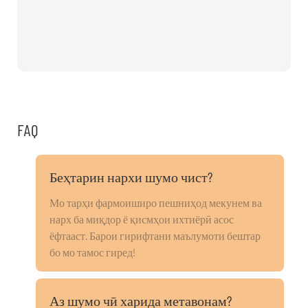
FAQ
Беҳтарин нархи шумо чист?
Мо тарҳи фармоиширо пешниҳод мекунем ва
нарх ба миқдор ё қисмҳои ихтиёрӣ асос
ёфтааст. Барои гирифтани маълумоти бештар
бо мо тамос гиред!
Аз шумо чӣ харида метавонам?