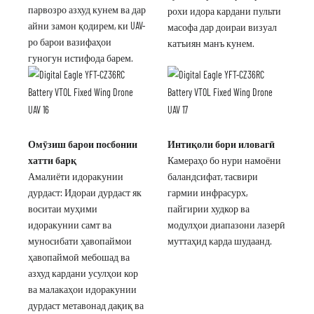
парвозро азхуд кунем ва дар
рохи идора кардани пульти
айни замон қодирем, ки UAV-
масофа дар доираи визуал
ро барои вазифаҳои
катъиян манъ кунем.
гуногун истифода барем.
Омӯзиш барои посбонии
Интиқоли бори иловагӣ
хатти барқ
Камераҳо бо нури намоёни
Амалиёти идоракунии
баландсифат, тасвири
дурдаст: Идораи дурдаст як
гармии инфрасурх,
воситаи муҳими
пайгирии худкор ва
идоракунии самт ва
модулҳои диапазони лазерӣ
муносибати ҳавопаймои
муттаҳид карда шудаанд.
ҳавопаймоӣ мебошад ва
азхуд кардани усулҳои кор
ва малакаҳои идоракунии
дурдаст метавонад дақиқ ва