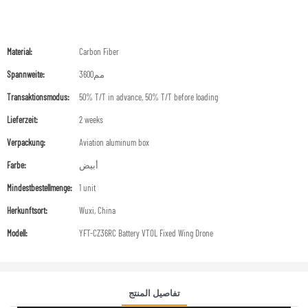
Material:
Carbon Fiber
Spannweite:
3600مم
Transaktionsmodus:
50% T/T in advance, 50% T/T before loading
Lieferzeit:
2 weeks
Verpackung:
Aviation aluminum box
Farbe:
أبيض
Mindestbestellmenge:
1 unit
Herkunftsort:
Wuxi, China
Modell:
YFT-CZ36RC Battery VTOL Fixed Wing Drone
تفاصيل المنتج