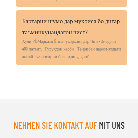
Бартарии шумо дар муқоиса бо дигар
таъминкунандагон чист?
Худи Р&Маркази D, панҷ корхона дар Чин - Зиёда аз
400 патент. - Гурӯҳҳои касбӣ - Таҷрибаи дарозмуддати
амалӣ - Фарогирии бозорҳои ҷаҳонӣ.
NEHMEN SIE KONTAKT AUF
MIT UNS