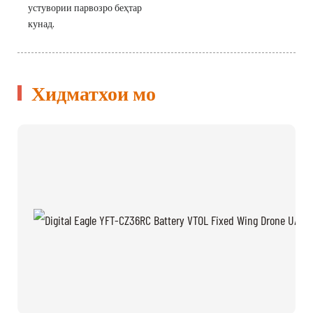
устувории парвозро беҳтар
кунад.
Хидматхои мо