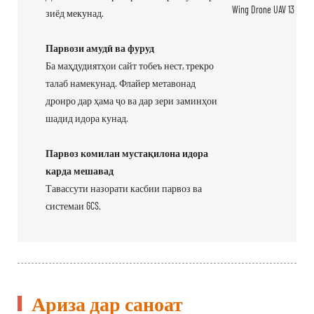
зиёд мекунад.
Парвози амудӣ ва фуруд
Ба маҳдудиятҳои сайт тобеъ нест, трекро
талаб намекунад. Флайер метавонад
дронро дар ҳама ҷо ва дар зери заминҳои
шадид идора кунад.
Парвоз комилан мустақилона идора
карда мешавад
Тавассути назорати касбии парвоз ва
системаи GCS.
Ариза дар саноат