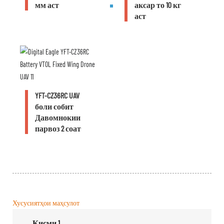
мм аст
аксар то 10 кг
аст
YFT-CZ36RC UAV
боли собит
Давомнокии
парвоз 2 соат
Хусусиятҳои маҳсулот
Қисми.1