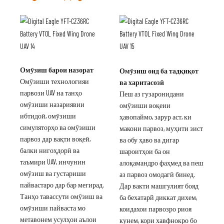
Омӯзиш барои назорат
Омӯзиш оид ба тадқиқот
Омӯзиши технологияи
ва харитасозӣ
парвози UAV на танҳо
Пеш аз гузаронидани
омӯзиши назариявии
омӯзиши воқеии
ибтидоӣ, омӯзиши
ҳавопаймо, зарур аст, ки
симуляторҳо ва омӯзиши
макони парвоз, муҳити зист
парвоз дар вақти воқеӣ,
ва обу ҳаво ва дигар
балки нигоҳдорӣ ва
шароитҳои ба он
таъмири UAV, инчунин
алоқамандро фаҳмед ва пеш
омӯзиш ва густариши
аз парвоз омодагӣ бинед.
пайвастаро дар бар мегирад.
Дар вакти машгулият бояд
Танҳо тавассути омӯзиш ва
ба бехатарй диккат дихем,
омӯзиши пайваста мо
коидахои парвозро риоя
метавонем усулҳои аълои
кунем, кори хавфнокро бо