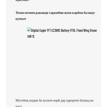
Технологияи раванди таркибии нахи карбон баланд-
қувват
Мутобиқ шудан ба ҳолати корӣ дар ҳарорати баланд ва
паст.