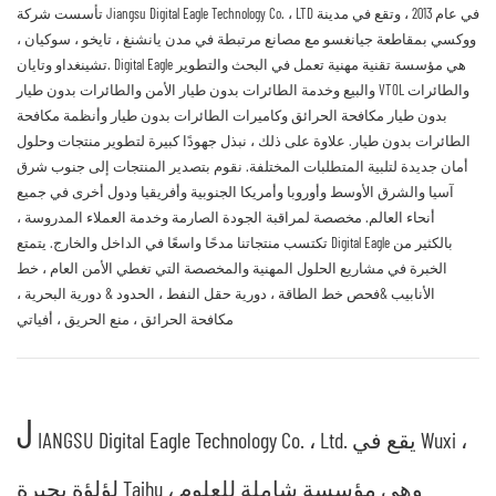
تأسست شركة Jiangsu Digital Eagle Technology Co. ، LTD في عام 2013 ، وتقع في مدينة
ووكسي بمقاطعة جيانغسو مع مصانع مرتبطة في مدن يانشنغ ، تايخو ، سوكيان ،
تشينغداو وتايان. Digital Eagle هي مؤسسة تقنية مهنية تعمل في البحث والتطوير
والبيع وخدمة الطائرات بدون طيار الأمن والطائرات بدون طيار VTOL والطائرات
بدون طيار مكافحة الحرائق وكاميرات الطائرات بدون طيار وأنظمة مكافحة
الطائرات بدون طيار. علاوة على ذلك ، نبذل جهودًا كبيرة لتطوير منتجات وحلول
أمان جديدة لتلبية المتطلبات المختلفة. نقوم بتصدير المنتجات إلى جنوب شرق
آسيا والشرق الأوسط وأوروبا وأمريكا الجنوبية وأفريقيا ودول أخرى في جميع
أنحاء العالم. مخصصة لمراقبة الجودة الصارمة وخدمة العملاء المدروسة ،
تكتسب منتجاتنا مدحًا واسعًا في الداخل والخارج. يتمتع Digital Eagle بالكثير من
الخبرة في مشاريع الحلول المهنية والمخصصة التي تغطي الأمن العام ، خط
الأنابيب &فحص خط الطاقة ، دورية حقل النفط ، الحدود & دورية البحرية ،
مكافحة الحرائق ، منع الحريق ، أفياتي
J
IANGSU Digital Eagle Technology Co. ، Ltd. يقع في Wuxi ،
لؤلؤة بحيرة Taihu ، وهي مؤسسة شاملة للعلوم