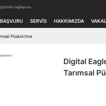
 çözümü sağlayıcısı.
BAŞVURU
SERVIS
HAKKIMIZDA
VAKA
arımsal Püskürtme
Digital Eagl
Tarımsal P