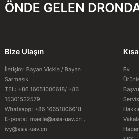
ÖNDE GELEN DROND
Bize Ulaşın
Kısa
İletişim: Bayan Vickie / Bayan
Ev
Sarmaşık
Ürünl
TEL: +86 16651006618/ +86
Başvu
15301532579
Servi
Whatsapp: +86 16651006618
Hakkı
E-posta:
maelle@asia-uav.cn
,
Vakal
ivy@asia-uav.cn
Haber
SSS