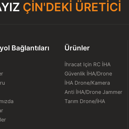
AYIZ
ÇIN'DEKI ÜRETICI
yol Bağlantıları
Ürünler
İhracat Için RC İHA
er
Güvenlik İHA/Drone
ru
İHA Drone/kamera
s
Anti İHA/Drone Jammer
mızda
Tarım Drone/İHA
ar
ler