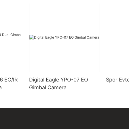
06 EO/IR
Digital Eagle YPO-07 EO
Spor Evto
a
Gimbal Camera