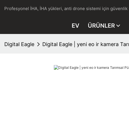
Profesyonel İHA, İHA yükleri, anti drone sistemi için güvenlik
EV
ÜRÜNLER
Digital Eagle
Digital Eagle | yeni eo ir kamera T