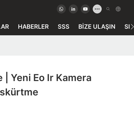
LAR
HABERLER
SSS
BIZE ULAŞIN
SP
e | Yeni Eo Ir Kamera
üskürtme