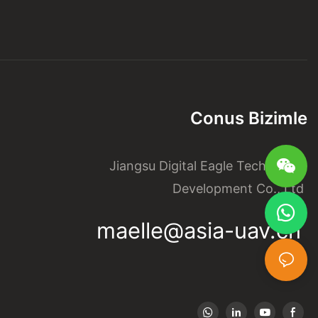
Conus Bizimle
Jiangsu Digital Eagle Technology
Development Co., Ltd
maelle@asia-uav.cn