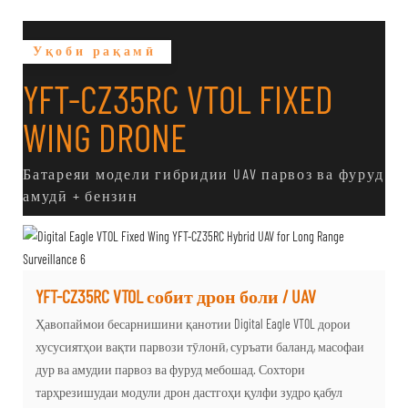
Уқоби рақамӣ
YFT-CZ35RC VTOL FIXED
WING DRONE
Батареяи модели гибридии UAV парвоз ва фуруд
амудӣ + бензин
YFT-CZ35RC VTOL собит дрон боли / UAV
Ҳавопаймои бесарнишини қанотии Digital Eagle VTOL дорои
хусусиятҳои вақти парвози тӯлонӣ, суръати баланд, масофаи
дур ва амудии парвоз ва фуруд мебошад. Сохтори
тарҳрезишудаи модули дрон дастгоҳи қулфи зудро қабул