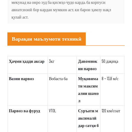
мекунад ва онро зуд ба қисмҳо ҷудо карда, ба корпуси
авиатсионӣ бор кардан мумкин аст, ки барои ҳамлу нақл
қулай аст.
Варақаи маълумоти техникӣ
Ҳаҷми ҳадди аксар
3кг
Давомнок
50 дақиқа
ии парвоз
Вазни парвоз
Вобаста ба
Муқовима
8 ~ 13,8 м/с
ти максим
алии шамо
л
Парвоз ва фуруд
VTOL
Суръати м
120 км/соат
аксималӣ
дар сатҳи б