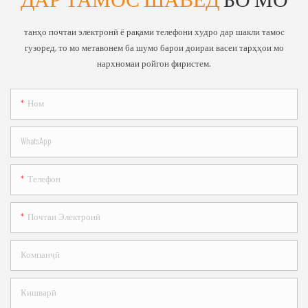
танҳо почтаи электронӣ ё рақами телефони худро дар шакли тамос
гузоред, то мо метавонем ба шумо барои доираи васеи тарҳҳои мо
нархномаи ройгон фиристем.
Ном
WhatsApp
Телефон
Почтаи Электронӣ
Компанҷӣ
Кишварӣ