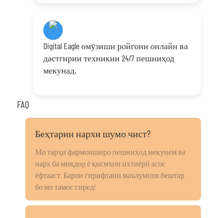
Digital Eagle омӯзиши ройгони онлайн ва
дастгирии техникии 24/7 пешниҳод
мекунад.
FAQ
Беҳтарин нархи шумо чист?
Мо тарҳи фармоиширо пешниҳод мекунем ва
нарх ба миқдор ё қисмҳои ихтиёрӣ асос
ёфтааст. Барои гирифтани маълумоти бештар
бо мо тамос гиред!