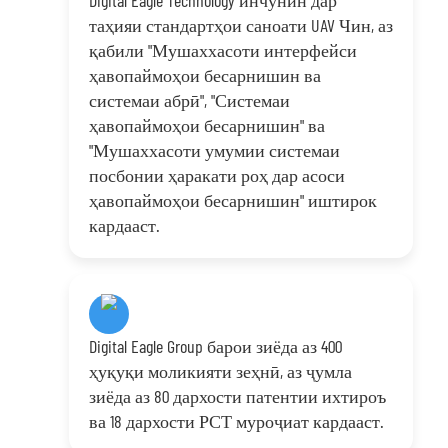
Digital Eagle Technology инчунин дар
таҳияи стандартҳои саноати UAV Чин, аз
қабили "Мушаххасоти интерфейси
ҳавопаймоҳои бесарнишин ва
системаи абрӣ", "Системаи
ҳавопаймоҳои бесарнишин" ва
"Мушаххасоти умумии системаи
посбонии ҳаракати роҳ дар асоси
ҳавопаймоҳои бесарнишин" иштирок
кардааст.
Digital Eagle Group барои зиёда аз 400
ҳуқуқи моликияти зеҳнӣ, аз ҷумла
зиёда аз 80 дархости патентии ихтироъ
ва 18 дархости РСТ муроҷиат кардааст.