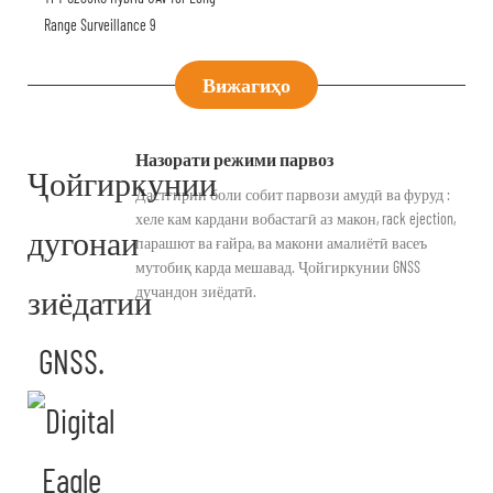
Вижагиҳо
Назорати режими парвоз
Ҷойгиркунии
Дастгирии боли собит парвози амудӣ ва фуруд :
хеле кам кардани вобастагӣ аз макон, rack ejection,
дугонаи
парашют ва ғайра, ва макони амалиётӣ васеъ
мутобиқ карда мешавад. Ҷойгиркунии GNSS
зиёдатии
дучандон зиёдатӣ.
GNSS.