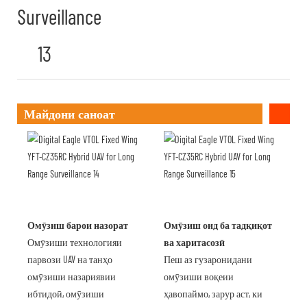
Майдони саноат
Омӯзиш барои назорат
Омӯзиш оид ба тадқиқот
Омӯзиши технологияи
ва харитасозӣ
парвози UAV на танҳо
Пеш аз гузаронидани
омӯзиши назариявии
омӯзиши воқеии
ибтидоӣ, омӯзиши
ҳавопаймо, зарур аст, ки