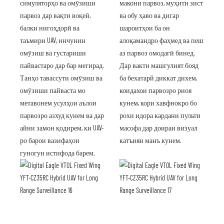
симуляторҳо ва омӯзиши
макони парвоз, муҳити зист
парвоз дар вақти воқеӣ,
ва обу ҳаво ва дигар
балки нигоҳдорӣ ва
шароитҳои ба он
таъмири UAV, инчунин
алоқамандро фаҳмед ва пеш
омӯзиш ва густариши
аз парвоз омодагӣ бинед.
пайвастаро дар бар мегирад.
Дар вакти машгулият бояд
Танҳо тавассути омӯзиш ва
ба бехатарй диккат дихем,
омӯзиши пайваста мо
коидахои парвозро риоя
метавонем усулҳои аълои
кунем, кори хавфнокро бо
парвозро азхуд кунем ва дар
рохи идора кардани пульти
айни замон қодирем, ки UAV-
масофа дар доираи визуал
ро барои вазифаҳои
катъиян манъ кунем.
гуногун истифода барем.