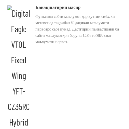
Банақшагирии масир
Функсияи сабти маълумот дар қуттии сиёҳ, ки
метавонад тақрибан 60 дақиқаи маълумоти
парвозро сабт кунад. Дастгирии пайвастшавӣ ба
сабти маълумотҳои беруна, Сабт то 2000 соат
маълумоти парвоз.