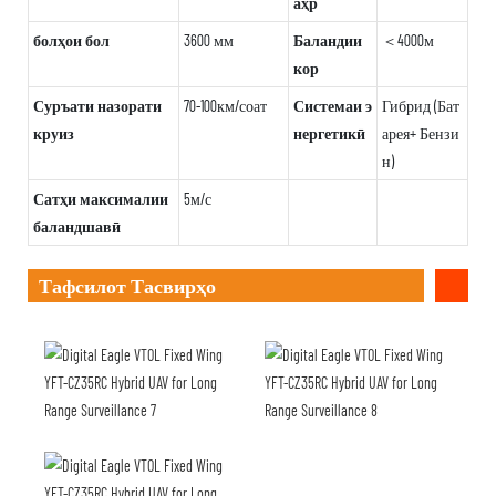
аҳр
болҳои бол
3600 мм
Баландии
＜4000м
кор
Суръати назорати
70-100км/соат
Системаи э
Гибрид (Бат
круиз
нергетикӣ
арея+ Бензи
н)
Сатҳи максималии
5м/с
баландшавӣ
Тафсилот Тасвирҳо