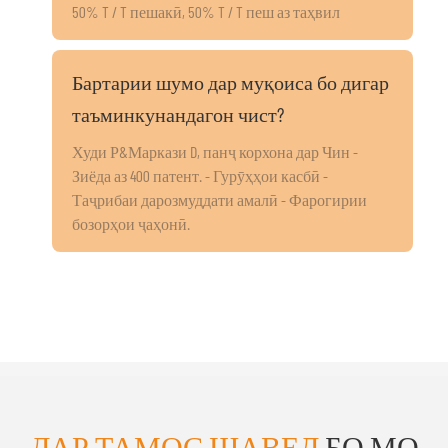
50% T / T пешакӣ, 50% T / T пеш аз таҳвил
Бартарии шумо дар муқоиса бо дигар
таъминкунандагон чист?
Худи Р&Маркази D, панҷ корхона дар Чин -
Зиёда аз 400 патент. - Гурӯҳҳои касбӣ -
Таҷрибаи дарозмуддати амалӣ - Фарогирии
бозорҳои ҷаҳонӣ.
ДАР ТАМОС ШАВЕД
БО МО