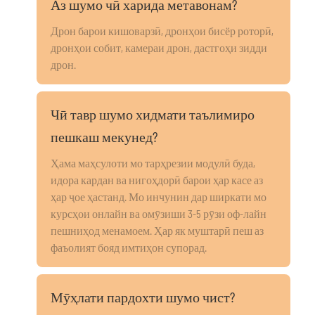
Аз шумо чӣ харида метавонам?
Дрон барои кишоварзӣ, дронҳои бисёр роторӣ,
дронҳои собит, камераи дрон, дастгоҳи зидди
дрон.
Чӣ тавр шумо хидмати таълимиро
пешкаш мекунед?
Ҳама маҳсулоти мо тарҳрезии модулӣ буда,
идора кардан ва нигоҳдорӣ барои ҳар касе аз
ҳар ҷое ҳастанд. Мо инчунин дар ширкати мо
курсҳои онлайн ва омӯзиши 3-5 рӯзи оф-лайн
пешниҳод менамоем. Ҳар як муштарӣ пеш аз
фаъолият бояд имтиҳон супорад.
Мӯҳлати пардохти шумо чист?