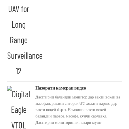
Назорати камераи видео
Дастгирии баландии монитор дар вақти воқеӣ ва
масофаи, рақами ситораи GPS, ҳолати парвоз дар
вақти воқеӣ dispay. Намоиши вақти воқеӣ
баландии парвоз, масофа, кунҷи сарлавҳа.
Дастгирии мониторинги назари мушт