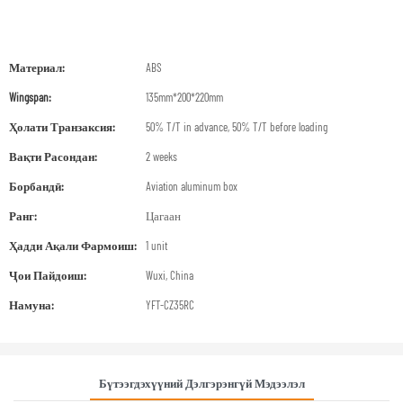
Материал:
ABS
Wingspan:
135mm*200*220mm
Ҳолати Транзаксия:
50% T/T in advance, 50% T/T before loading
Вақти Расондан:
2 weeks
Борбандӣ:
Aviation aluminum box
Ранг:
Цагаан
Ҳадди Ақали Фармоиш:
1 unit
Ҷои Пайдоиш:
Wuxi, China
Намуна:
YFT-CZ35RC
Бүтээгдэхүүний Дэлгэрэнгүй Мэдээлэл