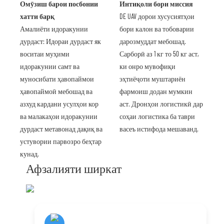
Омӯзиш барои посбонии
Интиқоли бори миссия
хатти барқ
DE UAV дорои хусусиятҳои
Амалиёти идоракунии
бори калон ва тобоварии
дурдаст: Идораи дурдаст як
дарозмуддат мебошад.
воситаи муҳими
Сарборӣ аз 1 кг то 50 кг аст,
идоракунии самт ва
ки онро мувофиқи
муносибати ҳавопаймои
эҳтиёҷоти муштариён
ҳавопаймоӣ мебошад ва
фармоиш додан мумкин
азхуд кардани усулҳои кор
аст. Дронҳои логистикӣ дар
ва малакаҳои идоракунии
соҳаи логистика ба таври
дурдаст метавонад дақиқ ва
васеъ истифода мешаванд.
устувории парвозро беҳтар
кунад.
Афзалияти ширкат