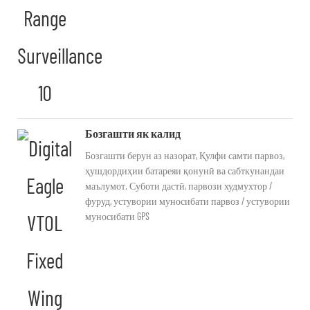
Бозгашти як калид
Бозгашти берун аз назорат, Қулфи самти парвоз,
ҳушдордиҳии батареяи қонунӣ ва сабткунандаи
маълумот. Суботи дастӣ, парвози худмухтор /
фуруд, устувории муносибати парвоз / устувории
муносибати GPS