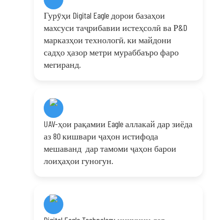
Гурӯҳи Digital Eagle дорои базаҳои
махсуси таҷрибавии истеҳсолӣ ва Р&D
марказҳои технологӣ, ки майдони
садҳо ҳазор метри мураббаъро фаро
мегиранд.
UAV-ҳои рақамии Eagle аллакай дар зиёда
аз 80 кишвари ҷаҳон истифода
мешаванд дар тамоми ҷаҳон барои
лоиҳаҳои гуногун.