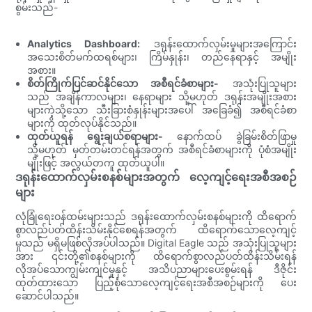
စွမ်းသည်-
Analytics Dashboard:
ဒရုန်းထောက်လှမ်းမှုများအကြောင်း
အသေးစိတ်မက်ထရစ်များ၊ ကြိမ်နှုန်း၊ တည်နေရာနှင့် အမျိုး
အစား။
စိတ်ကြိုက်ပြင်ဆင်နိုင်သော အစီရင်ခံစာများ-
အသုံးပြုသူများ
သည် အချိန်ကာလများ၊ နေရာများ သို့မဟုတ် ဒရုန်းအမျိုးအစား
များကဲ့သို့သော သီးခြားစံနှုန်းများအပေါ် အခြေခံ၍ အစီရင်ခံစာ
များကို ထုတ်လုပ်နိုင်သည်။
ထုတ်ယူရန် ရွေးချယ်စရာများ-
နောက်ထပ် ခွဲခြမ်းစိတ်ဖြာမှု
သို့မဟုတ် မှတ်တမ်းတင်ရန်အတွက် အစီရင်ခံစာများကို ပုံစံအမျိုး
မျိုးဖြင့် အလွယ်တကူ ထုတ်ယူပါ။
ဒရုန်းထောက်လှမ်းစနစ်များအတွက် လေ့ကျင့်ရေးအစီအစဉ်
များ
လုံခြုံရေးဝန်ထမ်းများသည် ဒရုန်းထောက်လှမ်းစနစ်များကို ထိရောက်
စွာလည်ပတ်ထိန်းသိမ်းနိုင်စေရန်အတွက် ထိရောက်သောလေ့ကျင့်
မှုသည် မရှိမဖြစ်လိုအပ်ပါသည်။ Digital Eagle သည် အသုံးပြုသူများ
အား ၎င်းတို့၏စနစ်များကို ထိရောက်စွာလည်ပတ်ထိန်းသိမ်းရန်
လိုအပ်သောကျွမ်းကျင်မှုနှင့် အသိပညာများပေးစွမ်းရန် ဒီဇိုင်း
ထုတ်ထားသော ပြည့်စုံသောလေ့ကျင့်ရေးအစီအစဉ်များကို ပေး
ဆောင်ပါသည်။