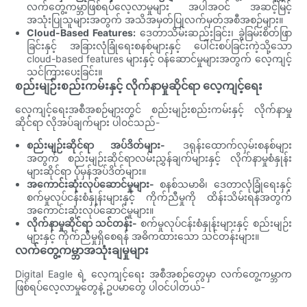
လက်တွေ့ကမ္ဘာဖြစ်ရပ်လေ့လာမှုများ အပါအဝင် အဆင့်မြင့်
အသုံးပြုသူများအတွက် အသိအမှတ်ပြုလက်မှတ်အစီအစဉ်များ။
Cloud-Based Features:
ဒေတာသိမ်းဆည်းခြင်း၊ ခွဲခြမ်းစိတ်ဖြာ
ခြင်းနှင့် အခြားလုံခြုံရေးစနစ်များနှင့် ပေါင်းစပ်ခြင်းကဲ့သို့သော
cloud-based features များနှင့် ဝန်ဆောင်မှုများအတွက် လေ့ကျင့်
သင်ကြားပေးခြင်း။
စည်းမျဉ်းစည်းကမ်းနှင့် လိုက်နာမှုဆိုင်ရာ လေ့ကျင့်ရေး
လေ့ကျင့်ရေးအစီအစဉ်များတွင် စည်းမျဉ်းစည်းကမ်းနှင့် လိုက်နာမှု
ဆိုင်ရာ လိုအပ်ချက်များ ပါဝင်သည်-
စည်းမျဉ်းဆိုင်ရာ အပ်ဒိတ်များ-
ဒရုန်းထောက်လှမ်းစနစ်များ
အတွက် စည်းမျဉ်းဆိုင်ရာလမ်းညွှန်ချက်များနှင့် လိုက်နာမှုစံနှုန်း
များဆိုင်ရာ ပုံမှန်အပ်ဒိတ်များ။
အကောင်းဆုံးလုပ်ဆောင်မှုများ-
စနစ်သမာဓိ၊ ဒေတာလုံခြုံရေးနှင့်
စက်မှုလုပ်ငန်းစံနှုန်းများနှင့် ကိုက်ညီမှုကို ထိန်းသိမ်းရန်အတွက်
အကောင်းဆုံးလုပ်ဆောင်မှုများ။
လိုက်နာမှုဆိုင်ရာ သင်တန်း-
စက်မှုလုပ်ငန်းစံနှုန်းများနှင့် စည်းမျဉ်း
များနှင့် ကိုက်ညီမှုရှိစေရန် အဓိကထားသော သင်တန်းများ။
လက်တွေ့ကမ္ဘာအသုံးချမှုများ
Digital Eagle ရဲ့ လေ့ကျင့်ရေး အစီအစဉ်တွေမှာ လက်တွေ့ကမ္ဘာက
ဖြစ်ရပ်လေ့လာမှုတွေနဲ့ ဥပမာတွေ ပါဝင်ပါတယ်-