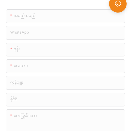
အမည်အမည်
WhatsApp
ဖုန်း
လေယား
ကွန်ပျူး
နိုင်ငံ
ကေြနပ်သော