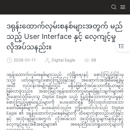
ဒရုန်းထောက်လှမ်းစနစ်များအတွက် မည်
သည့် User Interface နှင့် လေ့ကျင့်မှု
လိုအပ်သနည်း။
2026-01-11
Digital Eagle
98
ဒရုန်းထောက်လှမ်းစနစ်များသည် လုံခြုံရေးနှင့် စောင့်ကြည့်ခြင်းမှ
သည် ပတ်ဝန်းကျင်စောင့်ကြည့်ခြင်းနှင့် အဆောက်အအုံစီမံခန့်ခွဲမှု
အထိ လုပ်ငန်းအမျိုးမျိုးတွင် မရှိမဖြစ်လိုအပ်သောကိရိယာများ
ဖြစ်လာခဲ့သည်။ အဆင့်မြင့်ဒရုန်းထောက်လှမ်းမှုဖြေရှင်းချက်များ၏
ဦးဆောင်ပံ့ပိုးပေးသူ Digital Eagle သည် ပြည့်စုံသောကာကွယ်မှုနှင့်
စောင့်ကြည့်မှုစွမ်းရည်များကို ပေးဆောင်ရန် ဒီဇိုင်းထုတ်ထားသော
ခေတ်မီစနစ်များကို ပေးဆောင်သည်။ ဤဆောင်းပါးသည် Digital
Eagle ၏ ဒရုန်းထောက်လှမ်းစနစ်များကို ထိရောက်စွာလည်ပတ်ခြင်း
နှင့် အသုံးချခြင်းအတွက် လိုအပ်သော အသုံးပြုသူမျက်နှာပြင်နှင့်
လေ့ကျင့်ရေးအစီအစဉ်များ၏ အရေးကြီးသောရှုထောင့်များကို
လေ့လာပါမည်။