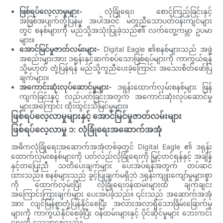
ဖြစ်ရပ်လေ့လာမှုများ-
လုံခြုံရေး၊ စောင့်ကြည့်ခြင်းနှင့်
အဖြစ်အပျက်တုံ့ပြန်မှု အပါအဝင် မတူညီသောပတ်ဝန်းကျင်များ
တွင် စနစ်များကို မည်သို့အသုံးပြုခဲ့သည်၏ လက်တွေ့ကမ္ဘာ ဥပမာ
များ။
အောင်မြင်မှုဇာတ်လမ်းများ-
Digital Eagle ၏စနစ်များသည် အဖွဲ့
အစည်းများအား ဒရုန်းနှင့်ဆက်စပ်သောဖြစ်ရပ်များကို ကာကွယ်ရန်
သို့မဟုတ် တုံ့ပြန်ရန် မည်သို့ကူညီပေးခဲ့ကြောင်း အသေးစိတ်ဖော်ပြ
ချက်များ။
အကောင်းဆုံးလုပ်ဆောင်မှုများ-
ဒရုန်းထောက်လှမ်းစနစ်များ ဖြန့်
ကျက်ခြင်းနှင့် လည်ပတ်ခြင်းအတွက် အကောင်းဆုံးလုပ်ဆောင်မှု
များအကြောင်း ထိုးထွင်းသိမြင်မှုများ။
ဖြစ်ရပ်လေ့လာမှုများနှင့် အောင်မြင်မှုဇာတ်လမ်းများ
ဖြစ်ရပ်လေ့လာမှု ၁: လုံခြုံရေးအဆောက်အအုံ
အဓိကလုံခြုံရေးအဆောက်အအုံတစ်ခုတွင် Digital Eagle ၏ ဒရုန်း
ထောက်လှမ်းစနစ်များကို ပတ်လည်လုံခြုံရေးကို မြှင့်တင်ရန်နှင့် အချိန်
နှင့်တပြေးညီ သတိပေးချက်များ ပေးအပ်ရန်အတွက် တပ်ဆင်
ထားသည်။ စနစ်များသည် ခွင့်ပြုချက်မရှိဘဲ ဒရုန်းကျူးကျော်မှုများစွာ
ကို ထောက်လှမ်းပြီး လုံခြုံရေးဝန်ထမ်းများထံ ချက်ချင်း
အကြောင်းကြားချက်များ ပေးအပ်ခဲ့သည်။ ၎င်းသည် အဆောက်အအုံ
အား လျင်မြန်စွာတုံ့ပြန်နိုင်စေပြီး အလားအလာရှိသောခြိမ်းခြောက်မှု
များကို ကာကွယ်နိုင်စေခဲ့ပြီး ဝန်ထမ်းများနှင့် ပိုင်ဆိုင်မှုများ ဘေးကင်း
ရေးကို သေချာစေသည်။