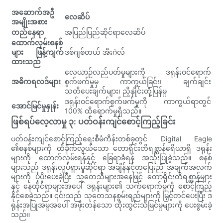
အဆောက်အဦ
လေဆိပ်
အမျိုးအစား
တည်နေရာ
အပြည်ပြည်ဆိုင်ရာလေဆိပ်
ထောက်လှမ်းစနစ်
များ ဖြန့်ကျက်
ဒစ်ဂျစ်တယ် အီးဂဲလ်
ထားသည်
လေယာဉ်လည်ပတ်မှုများကို ဒရုန်းဝင်ရောက်
အဓိကရလဒ်များ
စွက်ဖက်မှုမှ ကာကွယ်ခြင်း၊ ချက်ချင်း
သတိပေးချက်များ၊ ညှိနှိုင်းတုံ့ပြန်မှု
ဒရုန်းဝင်ရောက်စွက်ဖက်မှုကို ကာကွယ်ရာတွင်
အောင်မြင်မှုနှုန်း
100% ထိရောက်မှုရှိသည်။
ဖြစ်ရပ်လေ့လာမှု ၃: ပတ်ဝန်းကျင်စောင့်ကြည့်ခြင်း
ပတ်ဝန်းကျင်စောင့်ကြည့်ရေးစီမံကိန်းတစ်ခုတွင် Digital Eagle
၏စနစ်များကို ထိခိုက်လွယ်သော တောရိုင်းတိရစ္ဆာန်ဧရိယာရှိ ဒရုန်း
များကို ထောက်လှမ်းရန်နှင့် ခြေရာခံရန် အသုံးပြုခဲ့သည်။ စနစ်
များသည် ဒရုန်းလှုပ်ရှားမှုဆိုင်ရာ အချိန်နှင့်တပြေးညီ အချက်အလက်
များကို ပံ့ပိုးပေးခဲ့ပြီး သုတေသီများအနေဖြင့် တောရိုင်းတိရစ္ဆာန်များ
နှင့် နေထိုင်ရာများအပေါ် ဒရုန်းများ၏ သက်ရောက်မှုကို စောင့်ကြည့်
နိုင်စေခဲ့သည်။ ၎င်းသည် သုတေသနစွမ်းရည်များကို မြှင့်တင်ပေးပြီး ဒ
ရုန်းအပြုအမူအပေါ် အဖိုးတန်သော ထိုးထွင်းသိမြင်မှုများကို ပေးစွမ်းခဲ့
သည်။