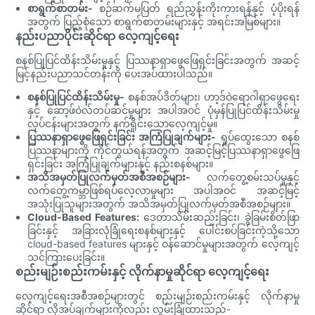
စာရွက်စာတမ်း-
စဉ်ဆက်မပြတ် ရည်ညွှန်းကိုးကားရန်နှင့် ပံ့ပိုးရန်
အတွက် ပြည့်စုံသော စာရွက်စာတမ်းများနှင့် အရင်းအမြစ်များ။
နည်းပညာပိုင်းဆိုင်ရာ လေ့ကျင့်ရေး
စနစ်ပြုပြင်ထိန်းသိမ်းမှုနှင့် ပြဿနာရှာဖွေဖြေရှင်းခြင်းအတွက် အဆင့်
မြင့်နည်းပညာသင်တန်းကို ပေးအပ်ထားပါသည်။
စနစ်ပြုပြင်ထိန်းသိမ်းမှု-
စနစ်အပ်ဒိတ်များ၊ ဟာ့ဒ်ဝဲရောဂါရှာဖွေရေး
နှင့် ဆော့ဖ်ဝဲလ်တပ်ဆင်မှုများ အပါအဝင် ပုံမှန်ပြုပြင်ထိန်းသိမ်းမှု
လုပ်ငန်းများအတွက် နက်ရှိုင်းသောလေ့ကျင့်မှု။
ပြဿနာရှာဖွေဖြေရှင်းခြင်း အကြံပြုချက်များ-
ရှုပ်ထွေးသော စနစ်
ပြဿနာများကို ကိုင်တွယ်ရန်အတွက် အဆင့်မြင့်ပြဿနာရှာဖွေဖြေ
ရှင်းခြင်း အကြံပြုချက်များနှင့် နည်းစနစ်များ။
အသိအမှတ်ပြုလက်မှတ်အစီအစဉ်များ-
လက်တွေ့စမ်းသပ်မှုနှင့်
လက်တွေ့ကမ္ဘာဖြစ်ရပ်လေ့လာမှုများ အပါအဝင် အဆင့်မြင့်
အသုံးပြုသူများအတွက် အသိအမှတ်ပြုလက်မှတ်အစီအစဉ်များ။
Cloud-Based Features:
ဒေတာသိမ်းဆည်းခြင်း၊ ခွဲခြမ်းစိတ်ဖြာ
ခြင်းနှင့် အခြားလုံခြုံရေးစနစ်များနှင့် ပေါင်းစပ်ခြင်းကဲ့သို့သော
cloud-based features များနှင့် ဝန်ဆောင်မှုများအတွက် လေ့ကျင့်
သင်ကြားပေးခြင်း။
စည်းမျဉ်းစည်းကမ်းနှင့် လိုက်နာမှုဆိုင်ရာ လေ့ကျင့်ရေး
လေ့ကျင့်ရေးအစီအစဉ်များတွင် စည်းမျဉ်းစည်းကမ်းနှင့် လိုက်နာမှု
ဆိုင်ရာ လိုအပ်ချက်များကိုလည်း လွှမ်းခြုံထားသည်-