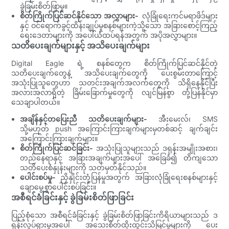
ခွဲခြမ်းစိတ်ဖြာမှု။
စိတ်ကြိုက်ပြင်ဆင်နိုင်သော အလွှာများ-
လုံခြုံရေးကင်မရာဖိဒ်များ
နှင့် ဝင်ရောက်ခွင့်ထိန်းချုပ်မှုစနစ်များကဲ့သို့သော အခြားစောင့်ကြည့်
ရေးဒေတာများကို အပေါ်ယံထပ်ရန်အတွက် အပိုအလွှာများ။
သတိပေးချက်များနှင့် အသိပေးချက်များ
Digital Eagle ရဲ့ စနစ်တွေက စိတ်ကြိုက်ပြင်ဆင်နိုင်တဲ့
သတိပေးချက်တွေနဲ့ အသိပေးချက်တွေကို ပေးစွမ်းတာကြောင့်
အသုံးပြုသူတွေဟာ သတင်းအချက်အလက်တွေကို သိရှိနေနိုင်ပြီး
အလားအလာရှိတဲ့ ခြိမ်းခြောက်မှုတွေကို လျင်မြန်စွာ တုံ့ပြန်နိုင်မှာ
သေချာပါတယ်။
အချိန်နှင့်တပြေးညီ သတိပေးချက်များ-
အီးမေးလ်၊ SMS
သို့မဟုတ် push အကြောင်းကြားချက်များမှတစ်ဆင့် ချက်ချင်း
အကြောင်းကြားချက်များ။
စိတ်ကြိုက်ပြင်ဆင်ခြင်း-
အသုံးပြုသူများသည် ဒရုန်းအမျိုးအစား၊
တည်နေရာနှင့် အခြားအချက်များအပေါ် အခြေခံ၍ တိကျသော
သတိပေးစံနှုန်းများကို သတ်မှတ်နိုင်သည်။
ပေါင်းစပ်မှု-
ညှိနှိုင်းတုံ့ပြန်မှုအတွက် အခြားလုံခြုံရေးစနစ်များနှင့်
ချောမွေ့စွာပေါင်းစပ်ခြင်း။
အစီရင်ခံခြင်းနှင့် ခွဲခြမ်းစိတ်ဖြာခြင်း
ပြည့်စုံသော အစီရင်ခံခြင်းနှင့် ခွဲခြမ်းစိတ်ဖြာခြင်းကိရိယာများသည် ဒ
ရုန်းလှုပ်ရှားမှုအပေါ် အသေးစိတ်ထိုးထွင်းသိမြင်မှုများကို ပေး