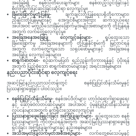
အခြေခံ၍ စနစ်သတိပေးချက်များ စနစ်ထည့်သွင်းခြင်းနှင့်
စိတ်ကြိုက်ပြင်ဆင်ခြင်းဆိုင်ရာ လေ့ကျင့်မှု။
ခြိမ်းခြောက်မှုတုံ့ပြန်မှု-
ချက်ချင်းတုံ့ပြန်ရေးပရိုတိုကောများ၊
ညှိနှိုင်းတုံ့ပြန်မှုများနှင့် အေဂျင်စီများအကြား ဆက်သွယ်ရေး
အပါအဝင် မတူညီသောခြိမ်းခြောက်မှုအမျိုးအစားများကို တုံ့ပြန်ရန်
အတွက် လက်တွေ့လေ့ကျင့်မှု။
အခြေအနေအခြေပြု လေ့ကျင့်ခန်းများ-
ရှုပ်ထွေးသော
ခြိမ်းခြောက်မှု အခြေအနေများကို တုံ့ပြန်နိုင်စွမ်းကို မြှင့်တင်ရန်
အတွက် လက်တွေ့ကျသော သရုပ်ဖော်မှုများနှင့် အခြေအနေ
အခြေပြု လေ့ကျင့်ခန်းများ။
စာရွက်စာတမ်း-
စဉ်ဆက်မပြတ် ရည်ညွှန်းကိုးကားရန်နှင့် ပံ့ပိုးရန်
အတွက် ပြည့်စုံသော စာရွက်စာတမ်းများနှင့် အရင်းအမြစ်များ။
နည်းပညာပိုင်းဆိုင်ရာ လေ့ကျင့်ရေး
အဆင့်မြင့်နည်းပညာသင်တန်းတွင် စနစ်ပြုပြင်ထိန်းသိမ်းမှုနှင့်
ပြဿနာရှာဖွေခြင်း ပါဝင်သည်။
စနစ်ပြုပြင်ထိန်းသိမ်းမှု-
စနစ်အပ်ဒိတ်များ၊ ဟာ့ဒ်ဝဲရောဂါရှာဖွေရေး
နှင့် ဆော့ဖ်ဝဲလ်တပ်ဆင်မှုများ အပါအဝင် ပုံမှန်ပြုပြင်ထိန်းသိမ်းမှု
လုပ်ငန်းများအတွက် နက်ရှိုင်းသောလေ့ကျင့်မှု။
ပြဿနာရှာဖွေဖြေရှင်းခြင်း အကြံပြုချက်များ-
ရှုပ်ထွေးသော စနစ်
ပြဿနာများကို ကိုင်တွယ်ရန်အတွက် အဆင့်မြင့်ပြဿနာရှာဖွေဖြေ
ရှင်းခြင်း အကြံပြုချက်များနှင့် နည်းစနစ်များ။
အသိအမှတ်ပြုလက်မှတ်အစီအစဉ်များ-
လက်တွေ့စမ်းသပ်မှုနှင့်