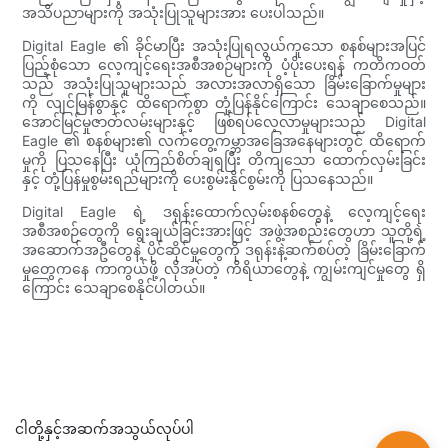
အသိပညာများကို အသုံးပြုသူများအား ပေးပါသည်။
Digital Eagle ၏ ခိုင်မာပြီး အသုံးပြုရလွယ်ကူသော စနစ်များအပြင်
ပြည့်စုံသော လေ့ကျင့်ရေးအစီအစဉ်များကို ပံ့ပိုးပေးရန် ကတိကဝတ်
သည် အသုံးပြုသူများသည် အလားအလာရှိသော ခြိမ်းခြောက်မှုများ
ကို လျင်မြန်စွာနှင့် ထိရောက်စွာ တုံ့ပြန်နိုင်ကြောင်း သေချာစေသည်။
အောင်မြင်မှုဇာတ်လမ်းများနှင့် ဖြစ်ရပ်လေ့လာမှုများသည် Digital
Eagle ၏ စနစ်များ၏ လက်တွေ့ကမ္ဘာအခြေအနေများတွင် ထိရောက်
မှုကို ပြသနေပြီး ယုံကြည်စိတ်ချရပြီး တိကျသော ထောက်လှမ်းခြင်း
နှင့် တုံ့ပြန်မှုစွမ်းရည်များကို ပေးစွမ်းနိုင်စွမ်းကို ပြသနေသည်။
Digital Eagle ရဲ့ ဒရုန်းထောက်လှမ်းစနစ်တွေနဲ့ လေ့ကျင့်ရေး
အစီအစဉ်တွေကို ရွေးချယ်ခြင်းအားဖြင့် အဖွဲ့အစည်းတွေဟာ သူတို့ရဲ့
အဆောက်အဦတွေနဲ့ ပိုင်ဆိုင်မှုတွေကို ဒရုန်းနဲ့ဆက်စပ်တဲ့ ခြိမ်းခြောက်
မှုတွေကနေ ကာကွယ်ဖို့ လိုအပ်တဲ့ ကိရိယာတွေနဲ့ ကျွမ်းကျင်မှုတွေ ရှိ
ကြောင်း သေချာစေနိုင်ပါတယ်။
ငါတို့နှင့်အဆက်အသွယ်လုပ်ပါ