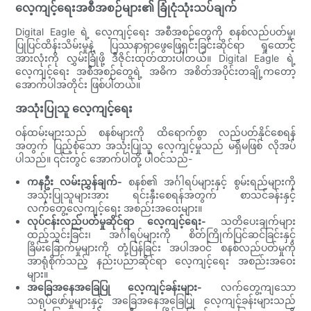
လေ့ကျင့်ရေးအစီအစဉ်များ၏ ခြုံငုံသုံးသပ်ချက်
Digital Eagle ရဲ့ လေ့ကျင့်ရေး အစီအစဉ်တွေကို စနစ်လည်ပတ်မှု၊
ပြုပြင်ထိန်းသိမ်းမှုနဲ့ ပြဿနာရှာဖွေဖြေရှင်းခြင်းဆိုင်ရာ ရှုထောင့်
အားလုံးကို လွှမ်းခြုံဖို့ ဒီဇိုင်းထုတ်ထားပါတယ်။ Digital Eagle ရဲ့
လေ့ကျင့်ရေး အစီအစဉ်တွေရဲ့ အဓိက အစိတ်အပိုင်းတချို့ကတော့
အောက်ပါအတိုင်း ဖြစ်ပါတယ်။
အသုံးပြုသူ လေ့ကျင့်ရေး
ဝန်ထမ်းများသည် စနစ်များကို ထိရောက်စွာ လည်ပတ်နိုင်စေရန်
အတွက် ပြည့်စုံသော အသုံးပြုသူ လေ့ကျင့်မှုသည် မရှိမဖြစ် လိုအပ်
ပါသည်။ ၎င်းတွင် အောက်ပါတို့ ပါဝင်သည်-
ကနဦး လမ်းညွှန်ချက်-
စနစ်၏ အင်္ဂါရပ်များနှင့် စွမ်းရည်များကို
အသုံးပြုသူများအား ရင်းနှီးစေရန်အတွက် စာသင်ခန်းနှင့်
လက်တွေ့လေ့ကျင့်ရေး အစည်းအဝေးများ။
လုပ်ငန်းလည်ပတ်မှုဆိုင်ရာ လေ့ကျင့်ရေး-
သတိပေးချက်များ
ထည့်သွင်းခြင်း၊ အင်္ဂါရပ်များကို စိတ်ကြိုက်ပြင်ဆင်ခြင်းနှင့်
ခြိမ်းခြောက်မှုများကို တုံ့ပြန်ခြင်း အပါအဝင် စနစ်လည်ပတ်မှုကို
အာရုံစိုက်သည့် နည်းပညာဆိုင်ရာ လေ့ကျင့်ရေး အစည်းအဝေး
များ။
အခြေအနေအခြေပြု လေ့ကျင့်ခန်းများ-
လက်တွေ့ကျသော
သရုပ်ဖော်မှုများနှင့် အခြေအနေအခြေပြု လေ့ကျင့်ခန်းများသည်