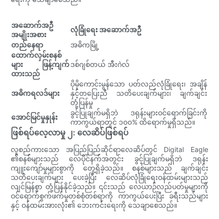
အဆောက်အဦ
လုံခြုံရေး အဆောက်အဦ
အမျိုးအစား
တည်နေရာ
အဓိကမြို့
ထောက်လှမ်းစနစ်
များ ဖြန့်ကျက်
ဒစ်ဂျစ်တယ် အီးဂဲလ်
ထားသည်
ပိုမိုကောင်းမွန်သော ပတ်လည်လုံခြုံရေး၊ အချိန်
အဓိကရလဒ်များ
နှင့်တပြေးညီ သတိပေးချက်များ၊ ချက်ချင်း
တုံ့ပြန်မှု
ခွင့်ပြုချက်မရှိဘဲ ဒရုန်းများဝင်ရောက်ခြင်းကို
အောင်မြင်မှုနှုန်း
ကာကွယ်ရာတွင် ၁၀၀% ထိရောက်မှုရှိသည်။
ဖြစ်ရပ်လေ့လာမှု ၂: လေဆိပ်ဖြစ်ရပ်
လူစည်ကားသော အပြည်ပြည်ဆိုင်ရာလေဆိပ်တွင် Digital Eagle
၏စနစ်များသည် လေပိုင်နက်အတွင်း ခွင့်ပြုချက်မရှိဘဲ ဒရုန်း
ကျူးကျော်မှုများစွာကို တွေ့ရှိခဲ့သည်။ စနစ်များသည် ချက်ချင်း
သတိပေးချက်များ ပေးခဲ့ပြီး လေဆိပ်လုံခြုံရေးဝန်ထမ်းများသည်
လျင်မြန်စွာ တုံ့ပြန်နိုင်ခဲ့သည်။ ၎င်းသည် လေယာဉ်လည်ပတ်မှုများကို
ဝင်ရောက်စွက်ဖက်မှုတစ်စုံတစ်ရာကို ကာကွယ်ပေးပြီး ခရီးသည်များ
နှင့် ဝန်ထမ်းအားလုံး၏ ဘေးကင်းရေးကို သေချာစေသည်။