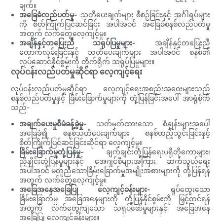
ချက်။
အခြေခံလည်ပတ်မှု-
သတိပေးချက်များ စီစဉ်ခြင်းနှင့် အင်္ဂါရပ်များ
ကို စိတ်ကြိုက်ပြင်ဆင်ခြင်း အပါအဝင် အခြေခံစနစ်လည်ပတ်မှု
အတွက် လက်တွေ့လေ့ကျင့်မှု။
အချိန်နှင့်တပြေးညီ သရုပ်ပြမှုများ-
အချိန်နှင့်တပြေးညီ
ထောက်လှမ်းခြင်းနှင့် သတိပေးချက်များ အပါအဝင် စနစ်၏
လုပ်ဆောင်နိုင်စွမ်းကို တိုက်ရိုက် သရုပ်ပြမှုများ။
လုပ်ငန်းလည်ပတ်မှုဆိုင်ရာ လေ့ကျင့်ရေး
လုပ်ငန်းလည်ပတ်မှုဆိုင်ရာ လေ့ကျင့်ရေးအစည်းအဝေးများသည်
စနစ်လည်ပတ်မှုနှင့် ခြိမ်းခြောက်မှုများကို တုံ့ပြန်ခြင်းအပေါ် အာရုံစိုက်
သည်-
အချက်ပေးမှုစီမံခန့်ခွဲမှု-
သတ်မှတ်ထားသော စံနှုန်းများအပေါ်
အခြေခံ၍ စနစ်သတိပေးချက်များ စနစ်ထည့်သွင်းခြင်းနှင့်
စိတ်ကြိုက်ပြင်ဆင်ခြင်းဆိုင်ရာ လေ့ကျင့်မှု။
ခြိမ်းခြောက်မှုတုံ့ပြန်မှု-
ချက်ချင်းတုံ့ပြန်ရေးပရိုတိုကောများ၊
ညှိနှိုင်းတုံ့ပြန်မှုများနှင့် အေဂျင်စီများအကြား ဆက်သွယ်ရေး
အပါအဝင် မတူညီသောခြိမ်းခြောက်မှုအမျိုးအစားများကို တုံ့ပြန်ရန်
အတွက် လက်တွေ့လေ့ကျင့်မှု။
အခြေအနေအခြေပြု လေ့ကျင့်ခန်းများ-
ရှုပ်ထွေးသော
ခြိမ်းခြောက်မှု အခြေအနေများကို တုံ့ပြန်နိုင်စွမ်းကို မြှင့်တင်ရန်
အတွက် လက်တွေ့ကျသော သရုပ်ဖော်မှုများနှင့် အခြေအနေ
အခြေပြု လေ့ကျင့်ခန်းများ။