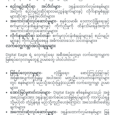
စည်းမျဉ်းဆိုင်ရာ အပ်ဒိတ်များ-
ဒရုန်းထောက်လှမ်းစနစ်များ
အတွက် စည်းမျဉ်းဆိုင်ရာလမ်းညွှန်ချက်များနှင့် လိုက်နာမှုစံနှုန်း
များဆိုင်ရာ ပုံမှန်အပ်ဒိတ်များ။
အကောင်းဆုံးလုပ်ဆောင်မှုများ-
စနစ်သမာဓိ၊ ဒေတာလုံခြုံရေးနှင့်
စက်မှုလုပ်ငန်းစံနှုန်းများနှင့် ကိုက်ညီမှုကို ထိန်းသိမ်းရန်အတွက်
အကောင်းဆုံးလုပ်ဆောင်မှုများ။
လိုက်နာမှုဆိုင်ရာ သင်တန်း-
စက်မှုလုပ်ငန်းစံနှုန်းများနှင့် စည်းမျဉ်း
များနှင့် ကိုက်ညီမှုရှိစေရန် အဓိကထားသော သင်တန်းများ။
လက်တွေ့ကမ္ဘာအသုံးချမှုများ
Digital Eagle ရဲ့ လေ့ကျင့်ရေး အစီအစဉ်တွေမှာ လက်တွေ့ကမ္ဘာက
ဖြစ်ရပ်လေ့လာမှုတွေနဲ့ ဥပမာတွေ ပါဝင်ပါတယ်-
ဖြစ်ရပ်လေ့လာမှုများ-
လုံခြုံရေး၊ စောင့်ကြည့်ခြင်းနှင့်
အဖြစ်အပျက်တုံ့ပြန်မှု အပါအဝင် မတူညီသောပတ်ဝန်းကျင်များ
တွင် စနစ်များကို မည်သို့အသုံးပြုခဲ့သည်၏ လက်တွေ့ကမ္ဘာ ဥပမာ
များ။
အောင်မြင်မှုဇာတ်လမ်းများ-
Digital Eagle ၏စနစ်များသည် အဖွဲ့
အစည်းများအား ဒရုန်းနှင့်ဆက်စပ်သောဖြစ်ရပ်များကို ကာကွယ်ရန်
သို့မဟုတ် တုံ့ပြန်ရန် မည်သို့ကူညီပေးခဲ့ကြောင်း အသေးစိတ်ဖော်ပြ
ချက်များ။
အကောင်းဆုံးလုပ်ဆောင်မှုများ-
ဒရုန်းထောက်လှမ်းစနစ်များ ဖြန့်