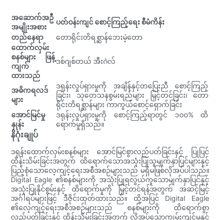
အဆောက်အဦ
ပတ်ဝန်းကျင် စောင့်ကြည့်ရေး စီမံကိန်း
အမျိုးအစား
တည်နေရာ
တောရိုင်းတိရစ္ဆာန်ဘေးမဲ့တော
ထောက်လှမ်း
စနစ်များ ဖြန့်
ဒစ်ဂျစ်တယ် အီးဂဲလ်
ကျက်
ထားသည်
ဒရုန်းလှုပ်ရှားမှုကို အချိန်နှင့်တပြေးညီ စောင့်ကြည့်
အဓိကရလဒ်
ခြင်း၊ သုတေသနစွမ်းရည်များ မြှင့်တင်ခြင်း၊ တော
များ
ရိုင်းတိရစ္ဆာန်များ ကာကွယ်စောင့်ရှောက်ခြင်း
အောင်မြင်မှု
ဒရုန်းလှုပ်ရှားမှုကို စောင့်ကြည့်ရာတွင် ၁၀၀% ထိ
နှုန်း
ရောက်မှုရှိသည်။
နိဂုံးချုပ်
ဒရုန်းထောက်လှမ်းစနစ်များ အောင်မြင်စွာလည်ပတ်ခြင်းနှင့် ပြုပြင်
ထိန်းသိမ်းခြင်းအတွက် ထိရောက်သောအသုံးပြုသူမျက်နှာပြင်များနှင့်
ပြည့်စုံသောလေ့ကျင့်ရေးအစီအစဉ်များသည် မရှိမဖြစ်လိုအပ်ပါသည်။
Digital Eagle ၏စနစ်များကို အသုံးပြုရလွယ်ကူသောမျက်နှာပြင်နှင့်
အသုံးပြုနိုင်စွမ်းနှင့် ထိရောက်မှုကို မြှင့်တင်ရန်အတွက် အဆင့်မြင့်
အင်္ဂါရပ်များဖြင့် ဒီဇိုင်းထုတ်ထားသည်။ ထို့အပြင် Digital Eagle
၏လေ့ကျင့်ရေးအစီအစဉ်များသည် စနစ်များကို ထိရောက်စွာ
လည်ပတ်ခြင်းနှင့် ထိန်းသိမ်းခြင်းအတွက် လိုအပ်သောကျွမ်းကျင်မှုနှင့်