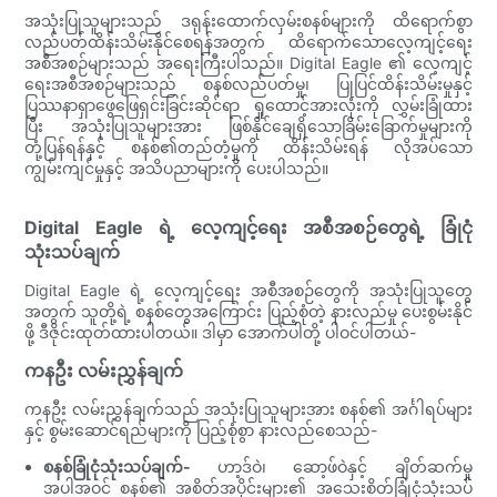
အသုံးပြုသူများသည် ဒရုန်းထောက်လှမ်းစနစ်များကို ထိရောက်စွာ
လည်ပတ်ထိန်းသိမ်းနိုင်စေရန်အတွက် ထိရောက်သောလေ့ကျင့်ရေး
အစီအစဉ်များသည် အရေးကြီးပါသည်။ Digital Eagle ၏ လေ့ကျင့်
ရေးအစီအစဉ်များသည် စနစ်လည်ပတ်မှု၊ ပြုပြင်ထိန်းသိမ်းမှုနှင့်
ပြဿနာရှာဖွေဖြေရှင်းခြင်းဆိုင်ရာ ရှုထောင့်အားလုံးကို လွှမ်းခြုံထား
ပြီး အသုံးပြုသူများအား ဖြစ်နိုင်ချေရှိသောခြိမ်းခြောက်မှုများကို
တုံ့ပြန်ရန်နှင့် စနစ်၏တည်တံ့မှုကို ထိန်းသိမ်းရန် လိုအပ်သော
ကျွမ်းကျင်မှုနှင့် အသိပညာများကို ပေးပါသည်။
Digital Eagle ရဲ့ လေ့ကျင့်ရေး အစီအစဉ်တွေရဲ့ ခြုံငုံ
သုံးသပ်ချက်
Digital Eagle ရဲ့ လေ့ကျင့်ရေး အစီအစဉ်တွေကို အသုံးပြုသူတွေ
အတွက် သူတို့ရဲ့ စနစ်တွေအကြောင်း ပြည့်စုံတဲ့ နားလည်မှု ပေးစွမ်းနိုင်
ဖို့ ဒီဇိုင်းထုတ်ထားပါတယ်။ ဒါမှာ အောက်ပါတို့ ပါဝင်ပါတယ်-
ကနဦး လမ်းညွှန်ချက်
ကနဦး လမ်းညွှန်ချက်သည် အသုံးပြုသူများအား စနစ်၏ အင်္ဂါရပ်များ
နှင့် စွမ်းဆောင်ရည်များကို ပြည့်စုံစွာ နားလည်စေသည်-
စနစ်ခြုံငုံသုံးသပ်ချက်-
ဟာ့ဒ်ဝဲ၊ ဆော့ဖ်ဝဲနှင့် ချိတ်ဆက်မှု
အပါအဝင် စနစ်၏ အစိတ်အပိုင်းများ၏ အသေးစိတ်ခြုံငုံသုံးသပ်