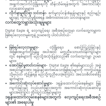
အချက်အလက်လုံခြုံရေးကို ထိန်းသိမ်းရန်အတွက် အကောင်းဆုံး
လုပ်ဆောင်မှုများ။
လိုက်နာမှုဆိုင်ရာ သင်တန်း-
စက်မှုလုပ်ငန်းစံနှုန်းများနှင့် စည်းမျဉ်း
များနှင့် ကိုက်ညီမှုရှိစေရန် အဓိကထားသော သင်တန်းများ။
လက်တွေ့ကမ္ဘာအသုံးချမှုများ
Digital Eagle ရဲ့ လေ့ကျင့်ရေး အစီအစဉ်တွေမှာ လက်တွေ့ကမ္ဘာက
ဖြစ်ရပ်လေ့လာမှုတွေနဲ့ ဥပမာတွေ ပါဝင်ပါတယ်-
ဖြစ်ရပ်လေ့လာမှုများ-
လုံခြုံရေး၊ စောင့်ကြည့်ခြင်းနှင့်
အဖြစ်အပျက်တုံ့ပြန်မှု အပါအဝင် မတူညီသောပတ်ဝန်းကျင်များ
တွင် စနစ်များကို မည်သို့အသုံးပြုခဲ့သည်၏ လက်တွေ့ကမ္ဘာ ဥပမာ
များ။
အောင်မြင်မှုဇာတ်လမ်းများ-
Digital Eagle ၏စနစ်များသည် အဖွဲ့
အစည်းများအား ဒရုန်းနှင့်ဆက်စပ်သောဖြစ်ရပ်များကို ကာကွယ်ရန်
သို့မဟုတ် တုံ့ပြန်ရန် မည်သို့ကူညီပေးခဲ့ကြောင်း အသေးစိတ်ဖော်ပြ
ချက်များ။
အကောင်းဆုံးလုပ်ဆောင်မှုများ-
ဒရုန်းထောက်လှမ်းစနစ်များ ဖြန့်
ကျက်ခြင်းနှင့် လည်ပတ်ခြင်းအတွက် အကောင်းဆုံးလုပ်ဆောင်မှု
များအကြောင်း ထိုးထွင်းသိမြင်မှုများ။
ဒရုန်းထောက်လှမ်းစနစ်များအတွက် လေ့ကျင့်ရေးအစီအစဉ်
များ၏ အရေးပါမှု