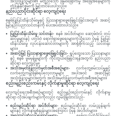
အသုံးပြုသူများ၏ မတူညီသော ခြိမ်းခြောက်မှု အခြေအနေများကို
တုံ့ပြန်နိုင်စွမ်းကို မြှင့်တင်ပေးပါသည်။
နည်းပညာပိုင်းဆိုင်ရာ လေ့ကျင့်ရေး
စနစ်ပြုပြင်ထိန်းသိမ်းမှုနှင့် ပြဿနာရှာဖွေဖြေရှင်းခြင်းအတွက် အဆင့်
မြင့်နည်းပညာသင်တန်းကို ပေးအပ်ထားပါသည်။
ပြုပြင်ထိန်းသိမ်းမှု သင်တန်း-
စနစ် အပ်ဒိတ်များ၊ ဆော့ဖ်ဝဲလ် တပ်
ဆင်မှုများနှင့် ဟာ့ဒ်ဝဲ ရောဂါရှာဖွေရေးများကဲ့သို့သော ပုံမှန် ပြုပြင်
ထိန်းသိမ်းမှု လုပ်ငန်းဆောင်တာများကို အာရုံစိုက်သည့် သင်တန်း
များ။
အဆင့်မြင့် ပြဿနာရှာဖွေဖြေရှင်းခြင်း-
ရှုပ်ထွေးသော ပြဿနာများ
နှင့် စနစ် မူမမှန်မှုများကို ကိုင်တွယ်ဖြေရှင်းရန်အတွက် နည်းပညာ
ဆိုင်ရာ လေ့ကျင့်မှု။
အသိအမှတ်ပြုလက်မှတ်အစီအစဉ်များ-
လက်တွေ့စမ်းသပ်မှုနှင့်
လက်တွေ့ကမ္ဘာဖြစ်ရပ်လေ့လာမှုများ အပါအဝင် အဆင့်မြင့်
အသုံးပြုသူများအတွက် အသိအမှတ်ပြုလက်မှတ်အစီအစဉ်များ။
စည်းမျဉ်းစည်းကမ်းနှင့် လိုက်နာမှုဆိုင်ရာ လေ့ကျင့်ရေး
လေ့ကျင့်ရေးအစီအစဉ်များတွင် စည်းမျဉ်းစည်းကမ်းနှင့် လိုက်နာမှု
ဆိုင်ရာ လိုအပ်ချက်များကိုလည်း လွှမ်းခြုံထားသည်-
စည်းမျဉ်းဆိုင်ရာ အပ်ဒိတ်များ-
စည်းမျဉ်းဆိုင်ရာ လမ်းညွှန်ချက်
များနှင့် လိုက်နာမှုစံနှုန်းများအကြောင်း ပုံမှန် အပ်ဒိတ်များ။
အကောင်းဆုံးလုပ်ဆောင်မှုများ-
စနစ်တည်တံ့ခိုင်မြဲမှုနှင့်