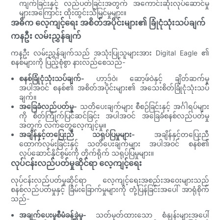
ကျက်ခြင်းနှင့် လည်ပတ်ခြင်းအတွက် အကောင်းဆုံးလုပ်ဆောင်မှု
များအကြောင်း ထိုးထွင်းသိမြင်မှုများ။
အဓိက လေ့ကျင့်ရေး အစိတ်အပိုင်းများ၏ ခြုံငုံသုံးသပ်ချက်
ကနဦး လမ်းညွှန်ချက်
ကနဦး လမ်းညွှန်ချက်သည် အသုံးပြုသူများအား Digital Eagle ၏
စနစ်များကို ပြည့်စုံစွာ နားလည်စေသည်-
စနစ်ခြုံငုံသုံးသပ်ချက်-
ဟာ့ဒ်ဝဲ၊ ဆော့ဖ်ဝဲနှင့် ချိတ်ဆက်မှု
အပါအဝင် စနစ်၏ အစိတ်အပိုင်းများ၏ အသေးစိတ်ခြုံငုံသုံးသပ်
ချက်။
အခြေခံလည်ပတ်မှု-
သတိပေးချက်များ စီစဉ်ခြင်းနှင့် အင်္ဂါရပ်များ
ကို စိတ်ကြိုက်ပြင်ဆင်ခြင်း အပါအဝင် အခြေခံစနစ်လည်ပတ်မှု
အတွက် လက်တွေ့လေ့ကျင့်မှု။
အချိန်နှင့်တပြေးညီ သရုပ်ပြမှုများ-
အချိန်နှင့်တပြေးညီ
ထောက်လှမ်းခြင်းနှင့် သတိပေးချက်များ အပါအဝင် စနစ်၏
လုပ်ဆောင်နိုင်စွမ်းကို တိုက်ရိုက် သရုပ်ပြမှုများ။
လုပ်ငန်းလည်ပတ်မှုဆိုင်ရာ လေ့ကျင့်ရေး
လုပ်ငန်းလည်ပတ်မှုဆိုင်ရာ လေ့ကျင့်ရေးအစည်းအဝေးများသည်
စနစ်လည်ပတ်မှုနှင့် ခြိမ်းခြောက်မှုများကို တုံ့ပြန်ခြင်းအပေါ် အာရုံစိုက်
သည်-
အချက်ပေးမှုစီမံခန့်ခွဲမှု-
သတ်မှတ်ထားသော စံနှုန်းများအပေါ်