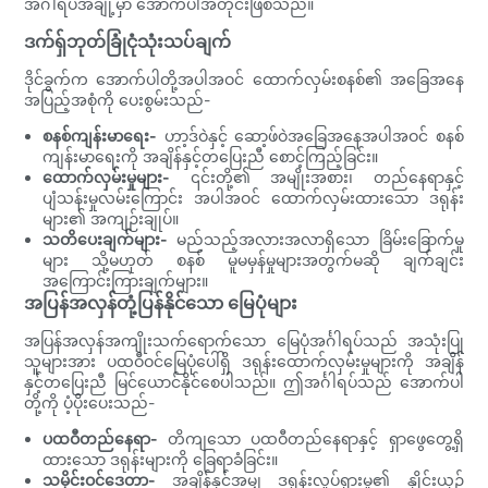
အင်္ဂါရပ်အချို့မှာ အောက်ပါအတိုင်းဖြစ်သည်။
ဒက်ရှ်ဘုတ်ခြုံငုံသုံးသပ်ချက်
ဒိုင်ခွက်က အောက်ပါတို့အပါအဝင် ထောက်လှမ်းစနစ်၏ အခြေအနေ
အပြည့်အစုံကို ပေးစွမ်းသည်-
စနစ်ကျန်းမာရေး-
ဟာ့ဒ်ဝဲနှင့် ဆော့ဖ်ဝဲအခြေအနေအပါအဝင် စနစ်
ကျန်းမာရေးကို အချိန်နှင့်တပြေးညီ စောင့်ကြည့်ခြင်း။
ထောက်လှမ်းမှုများ-
၎င်းတို့၏ အမျိုးအစား၊ တည်နေရာနှင့်
ပျံသန်းမှုလမ်းကြောင်း အပါအဝင် ထောက်လှမ်းထားသော ဒရုန်း
များ၏ အကျဉ်းချုပ်။
သတိပေးချက်များ-
မည်သည့်အလားအလာရှိသော ခြိမ်းခြောက်မှု
များ သို့မဟုတ် စနစ် မူမမှန်မှုများအတွက်မဆို ချက်ချင်း
အကြောင်းကြားချက်များ။
အပြန်အလှန်တုံ့ပြန်နိုင်သော မြေပုံများ
အပြန်အလှန်အကျိုးသက်ရောက်သော မြေပုံအင်္ဂါရပ်သည် အသုံးပြု
သူများအား ပထဝီဝင်မြေပုံပေါ်ရှိ ဒရုန်းထောက်လှမ်းမှုများကို အချိန်
နှင့်တပြေးညီ မြင်ယောင်နိုင်စေပါသည်။ ဤအင်္ဂါရပ်သည် အောက်ပါ
တို့ကို ပံ့ပိုးပေးသည်-
ပထဝီတည်နေရာ-
တိကျသော ပထဝီတည်နေရာနှင့် ရှာဖွေတွေ့ရှိ
ထားသော ဒရုန်းများကို ခြေရာခံခြင်း။
သမိုင်းဝင်ဒေတာ-
အချိန်နှင့်အမျှ ဒရုန်းလှုပ်ရှားမှု၏ နှိုင်းယှဉ်