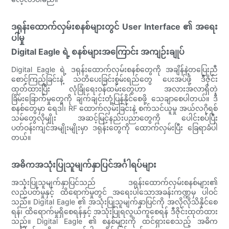
ဒရုန်းထောက်လှမ်းစနစ်များတွင် User Interface ၏ အရေး
ပါမှု
Digital Eagle ရဲ့ စနစ်များအကြောင်း အကျဉ်းချုပ်
Digital Eagle ရဲ့ ဒရုန်းထောက်လှမ်းစနစ်တွေကို အချိန်နဲ့တပြေးညီ
စောင့်ကြည့်ခြင်းနဲ့ သတိပေးခြင်းစွမ်းရည်တွေ ပေးအပ်ဖို့ ဒီဇိုင်း
ထုတ်ထားပြီး လုံခြုံရေးဝန်ထမ်းတွေဟာ အလားအလာရှိတဲ့
ခြိမ်းခြောက်မှုတွေကို ချက်ချင်းတုံ့ပြန်နိုင်စေဖို့ သေချာစေပါတယ်။ ဒီ
စနစ်တွေမှာ ရေဒါ၊ RF ထောက်လှမ်းခြင်းနဲ့ စက်သင်ယူမှု အယ်လဂိုရစ်
သမ်တွေလိုမျိုး အဆင့်မြင့်နည်းပညာတွေကို ပေါင်းစပ်ပြီး
ပတ်ဝန်းကျင်အမျိုးမျိုးမှာ ဒရုန်းတွေကို ထောက်လှမ်းပြီး ခြေရာခံပါ
တယ်။
အဓိကအသုံးပြုသူမျက်နှာပြင်အင်္ဂါရပ်များ
အသုံးပြုသူမျက်နှာပြင်သည် ဒရုန်းထောက်လှမ်းစနစ်များ၏
လည်ပတ်မှုနှင့် ထိရောက်မှုတွင် အရေးပါသောအခန်းကဏ္ဍမှ ပါဝင်
သည်။ Digital Eagle ၏ အသုံးပြုသူမျက်နှာပြင်ကို အလိုလိုသိနိုင်စေ
ရန်၊ ထိရောက်မှုရှိစေရန်နှင့် အသုံးပြုရလွယ်ကူစေရန် ဒီဇိုင်းထုတ်ထား
သည်။ Digital Eagle ၏ စနစ်များကို ထင်ရှားစေသည့် အဓိက