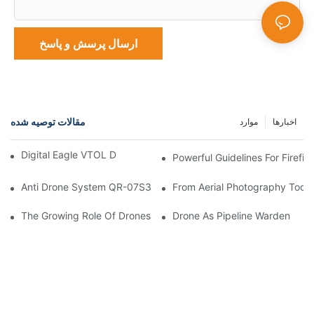
ارسال پرسش و پاسخ
مقالات توصیه شده
اخبارها
موارد
Digital Eagle VTOL Drones Ready To Deliver
Powerful Guidelines For Firefig
Anti Drone System QR-07S3 A Remarkable Performance In The
From Aerial Photography Tool T
The Growing Role Of Drones Across Various Industries
Drone As Pipeline Warden