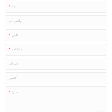
نام:
واتس اپ
تلفن
رایانامه
شرکت
کشور:
محتوا