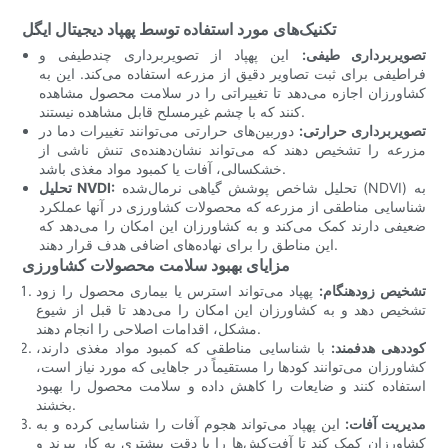
تکنیک‌های مورد استفاده توسط پهپاد دیجیتال ایگل
تصویربرداری طیفی:
این پهپاد از تصویربرداری چندطیفی و
فراطیفی برای ثبت تصاویر دقیق از مزرعه استفاده می‌کند. این به
کشاورزان اجازه می‌دهد تا تغییراتی را در سلامت محصول مشاهده
کنند که با چشم غیرمسلح قابل مشاهده نیستند.
تصویربرداری حرارتی:
دوربین‌های حرارتی می‌توانند تغییرات دما در
مزرعه را تشخیص دهند که می‌تواند نشان‌دهنده‌ی تنش ناشی از
خشکسالی، آفات یا کمبود مواد مغذی باشد.
تحلیل شاخص پوشش گیاهی نرمال‌شده (NDVI) به
تحلیل NVDI:
شناسایی مناطقی از مزرعه که محصولات کشاورزی در آنها عملکرد
ضعیفی دارند کمک می‌کند و به کشاورزان این امکان را می‌دهد که
این مناطق را برای نهاده‌های اضافی هدف قرار دهند.
مزایای بهبود سلامت محصولات کشاورزی
تشخیص زودهنگام:
پهپاد می‌تواند استرس یا بیماری محصول را زود
تشخیص دهد و به کشاورزان این امکان را می‌دهد تا قبل از شیوع
مشکل، اقدامات اصلاحی را انجام دهند.
کوددهی هدفمند:
با شناسایی مناطقی که کمبود مواد مغذی دارند،
کشاورزان می‌توانند کودها را مستقیماً در جاهایی که مورد نیاز است،
استفاده کنند و ضایعات را کاهش داده و سلامت محصول را بهبود
بخشند.
مدیریت آفات:
این پهپاد می‌تواند هجوم آفات را شناسایی کرده و به
کشاورزان کمک کند تا آفت‌کش‌ها را با دقت بیشتری به کار ببرند و