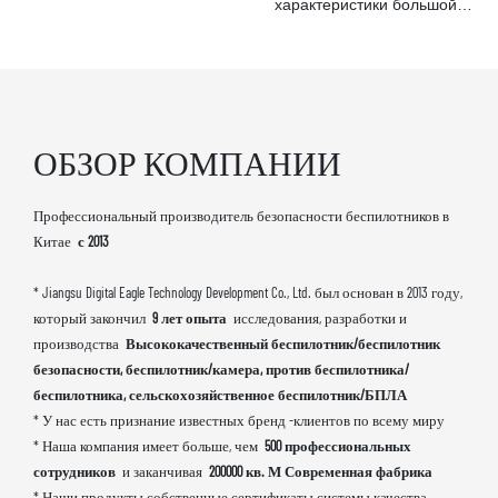
характеристики большой
среды местности - это новая
гражданского использования
полезной нагрузки и
технология, используемая в
участвовал в нефтяных
длительной выносливости.
области дистанционного
месторождениях, горах и
Полезная нагрузка
зондирования для
других задачах надзора и
варьируется от 1 кг до 50 кг,
обследования и
патрулирования
что может быть настроено в
картирования местности, а
ОБЗОР КОМПАНИИ
соответствии с
также является важным
потребностями клиента.
шагом в 3D -моделировании
Профессиональный производитель безопасности беспилотников в
Логистические беспилотники
в городском строительстве
Китае
с 2013
широко используются в
логистическом поле
* Jiangsu Digital Eagle Technology Development Co., Ltd. был основан в 2013 году,
который закончил
9 лет опыта
исследования, разработки и
производства
Высококачественный беспилотник/беспилотник
безопасности, беспилотник/камера, против беспилотника/
беспилотника, сельскохозяйственное беспилотник/БПЛА
* У нас есть признание известных бренд -клиентов по всему миру
* Наша компания имеет больше, чем
500 профессиональных
сотрудников
и заканчивая
200000 кв. М Современная фабрика
* Наши продукты собственные сертификаты системы качества,