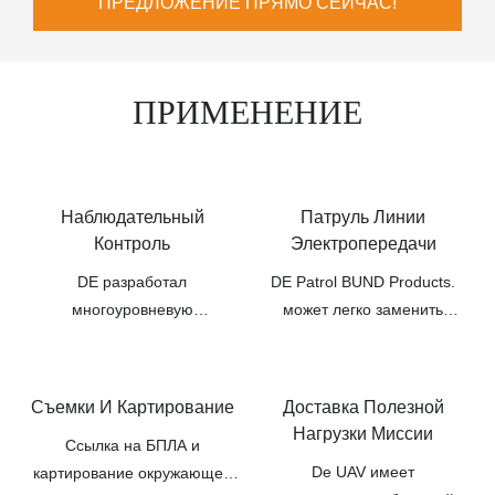
ПРЕДЛОЖЕНИЕ ПРЯМО СЕЙЧАС!
ПРИМЕНЕНИЕ
Наблюдательный
Патруль Линии
Контроль
Электропередачи
DE разработал
DE Patrol BUND Products.
многоуровневую
может легко заменить
многоуровневую систему
сложный ручной патруль,
мониторинга БПЛА, которая
повысить точность и точность
участвовала в задаче
патруля, чтобы обеспечить
Съемки И Картирование
Доставка Полезной
полиции по борьбе с
работу энергосистемы
Нагрузки Миссии
Ссылка на БПЛА и
терроризмом во многих
De UAV имеет
картирование окружающей
городах. В то же время для