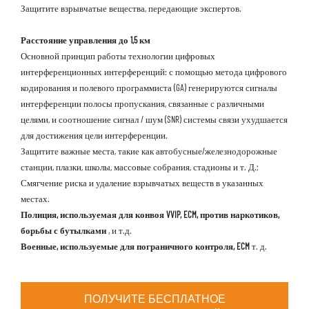
Защитите взрывчатые вещества, передающие экспертов.
Расстояние управления до 1,5 км
Основной принцип работы технологии цифровых
интерференционных интерференций: с помощью метода цифрового
кодирования и полевого программиста (GA) генерируются сигналы
интерференции полосы пропускания, связанные с различными
целями, и соотношение сигнал / шум (SNR) системы связи ухудшается
для достижения цели интерференции.
Защитите важные места, такие как автобусные/железнодорожные
станции, плазки, школы, массовые собрания, стадионы и т. Д.;
Смягчение риска и удаление взрывчатых веществ в указанных
местах.
Полиция, используемая для конвоя VVIP, ECM, против наркотиков,
борьбы с бутылками
, и т.д.
Военные, используемые для пограничного контроля, ECM
т. д.
ПОЛУЧИТЕ БЕСПЛАТНОЕ