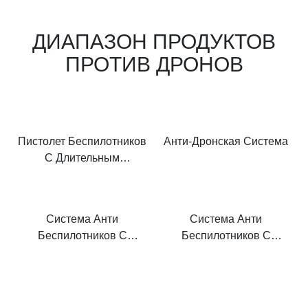
ДИАПАЗОН ПРОДУКТОВ
ПРОТИВ ДРОНОВ
Пистолет Беспилотников
Анти-Дронская Система
С Длительным
Эффективным
Диапазоном Для
Блокировки Нелегальных
Система Анти
Система Анти
Дронов
Беспилотников С
Беспилотников С
Обнаружением Дронов И
Обнаружением БПЛА И
Шумом
Заклиниванием