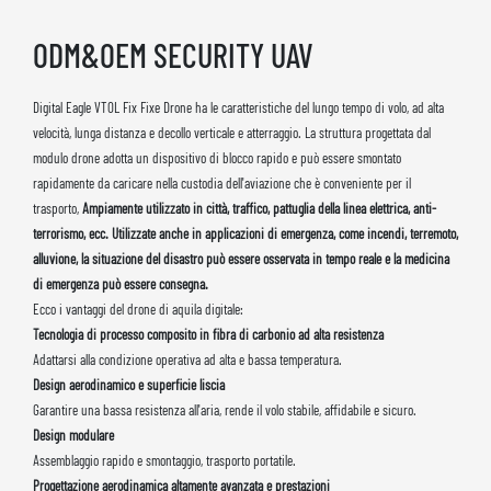
ODM&OEM SECURITY UAV
Digital Eagle VTOL Fix Fixe Drone ha le caratteristiche del lungo tempo di volo, ad alta
velocità, lunga distanza e decollo verticale e atterraggio. La struttura progettata dal
modulo drone adotta un dispositivo di blocco rapido e può essere smontato
rapidamente da caricare nella custodia dell'aviazione che è conveniente per il
trasporto,
Ampiamente utilizzato in città, traffico, pattuglia della linea elettrica, anti-
terrorismo, ecc. Utilizzate anche in applicazioni di emergenza, come incendi, terremoto,
alluvione, la situazione del disastro può essere osservata in tempo reale e la medicina
di emergenza può essere consegna.
Ecco i vantaggi del drone di aquila digitale:
Tecnologia di processo composito in fibra di carbonio ad alta resistenza
Adattarsi alla condizione operativa ad alta e bassa temperatura.
Design aerodinamico e superficie liscia
Garantire una bassa resistenza all'aria, rende il volo stabile, affidabile e sicuro.
Design modulare
Assemblaggio rapido e smontaggio, trasporto portatile.
Progettazione aerodinamica altamente avanzata e prestazioni