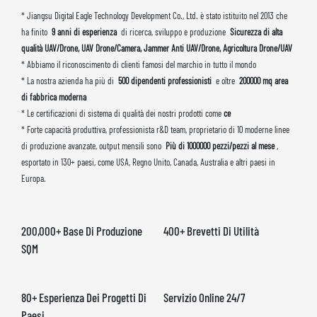
* Jiangsu Digital Eagle Technology Development Co., Ltd. è stato istituito nel 2013 che
ha finito
9 anni di esperienza
di ricerca, sviluppo e produzione
Sicurezza di alta
qualità UAV/Drone, UAV Drone/Camera, Jammer Anti UAV/Drone, Agricoltura Drone/UAV
* Abbiamo il riconoscimento di clienti famosi del marchio in tutto il mondo
* La nostra azienda ha più di
500 dipendenti professionisti
e oltre
200000 mq area
di fabbrica moderna
* Le certificazioni di sistema di qualità dei nostri prodotti come
ce
* Forte capacità produttiva, professionista r&D team, proprietario di 10 moderne linee
di produzione avanzate, output mensili sono
Più di 1000000 pezzi/pezzi al mese
,
esportato in 130+ paesi, come USA, Regno Unito, Canada, Australia e altri paesi in
Europa.
200,000+ Base Di Produzione
400+ Brevetti Di Utilità
SQM
80+ Esperienza Dei Progetti Di
Servizio Online 24/7
Paesi