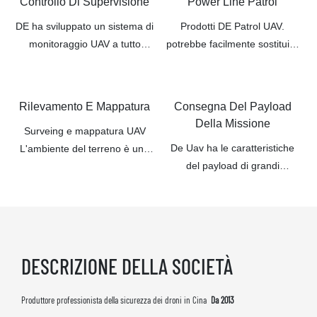
Controllo Di Supervisione
Power Line Patrol
DE ha sviluppato un sistema di
Prodotti DE Patrol UAV.
monitoraggio UAV a tutto
potrebbe facilmente sostituire
tondo e multilivello, che ha
la pattuglia manuale
partecipato al compito
complessa, migliorare la
antiterrorismo della polizia in
precisione e l'accuratezza
Rilevamento E Mappatura
Consegna Del Payload
molte città. Allo stesso tempo
della pattuglia, per assicurare
Della Missione
Surveing ​​e mappatura UAV
per l'uso civile, ha partecipato
il funzionamento del sistema di
De Uav ha le caratteristiche
L'ambiente del terreno è una
a campi petroliferi, montagne
alimentazione
del payload di grandi
nuova tecnologia utilizzata nel
e altre attività di supervisione
dimensioni e della lunga
campo del telerilevamento per
e pattugliamento
resistenza. Il payload varia da
il rilevamento e la mappatura
1 kg a 50 kg, che può essere
del terreno, ed è anche un
personalizzato in base alle
passo importante nella
esigenze dei clienti. I droni
modellazione 3D nella
DESCRIZIONE DELLA SOCIETÀ
logistici sono ampiamente
costruzione urbana
utilizzati nel campo logistico
Produttore professionista della sicurezza dei droni in Cina
Da 2013